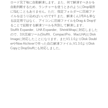
ロード完了毎に自動解凍します。また、何で解凍すべきかを
自動判断するため、ランチャーを使うときのようにDrop場所
に悩むこともありません。ただ、指定フォルダーに圧縮ファ
イルをほうり込めばいいのです!! また、解凍くん1号Aも単な
る設定用ではなく、アイコンに圧縮ファイルをDrag & Dropす
ることで起動する解凍ツールを判別して解凍します。
StuffIt Expander、LHA Expander、ShrinkWrapに対応しました
ので、3大圧縮ツール(StuffIt、CompactPro、MacLHA)とDisk
Imageに対応したことになります。またV1.1.0よりDisk Doubl
erやNow Atchiverで作った自己解凍ファイル,V1.3.0よりDisk
CopyとDropStuffにも対応しました。