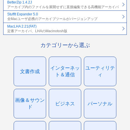
BetterZip 1.4.2J
アーカイブ内のファイルを展開せずに直接編集できる高機能アーカイバ
StuffIt Expander 5.0
全Macユーザ必携のアーカイブツールがバージョンアップ
MacLHA 2.21(FAT)
定番アーカイバ、LHAのMacinotosh版
カテゴリーから選ぶ
インターネッ
ユーティリテ
文書作成
ト＆通信
ィ
画像＆サウン
ビジネス
パーソナル
ド