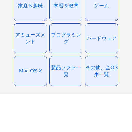
家庭＆趣味
学習＆教育
ゲーム
アミューズメ
プログラミン
ハードウェア
ント
グ
製品ソフト一
その他、全OS
Mac OS X
覧
用一覧