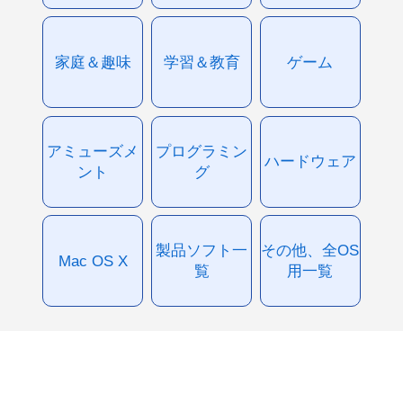
家庭＆趣味
学習＆教育
ゲーム
アミューズメ
プログラミン
ハードウェア
ント
グ
製品ソフト一
その他、全OS
Mac OS X
覧
用一覧