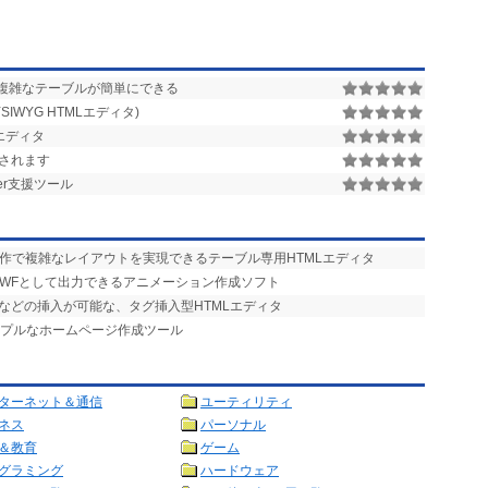
複雑なテーブルが簡単にできる
IWYG HTMLエディタ)
エディタ
放されます
ver支援ツール
操作で複雑なレイアウトを実現できるテーブル専用HTMLエディタ
SWFとして出力できるアニメーション作成ソフト
クなどの挿入が可能な、タグ挿入型HTMLエディタ
ンプルなホームページ作成ツール
ターネット＆通信
ユーティリティ
ネス
パーソナル
＆教育
ゲーム
グラミング
ハードウェア