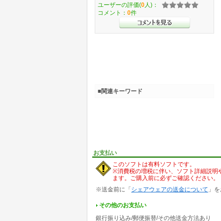
ユーザーの評価(
0
人)：
コメント：
0
件
■関連キーワード
お支払い
このソフトは有料ソフトです。
※消費税の増税に伴い、ソフト詳細説明
ます。ご購入前に必ずご確認ください。
※送金前に「
シェアウェアの送金について
」を
その他のお支払い
銀行振り込み/郵便振替/その他送金方法あり