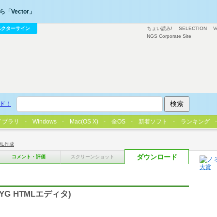
「Vector」
ベクターサイン
ちょい読み!
SELECTION
V
NGS Corporate Site
ド！
イブラリ
Windows
Mac(OS X)
全OS
新着ソフト
ランキング
ML作成
ダウンロード
コメント・評価
スクリーンショット
G HTMLエディタ)