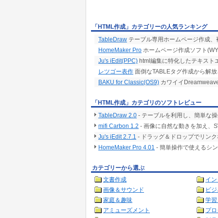
「HTML作成」カテゴリーの人気ランキング
TableDraw
テーブル専用ホームページ作成、
HomeMaker Pro
ホームページ作成ソフト(WYS
Ju's iEdit(PPC)
html編集に特化したテキスト
レツゴー表作
面倒なTABLEタグ作成から解
BAKU for Classic(OS9)
カワイイDreamwea
「HTML作成」カテゴリのソフトレビュー
TableDraw 2.0
- テーブルを利用し、簡単な
mifi Carbon 1.2
- 画像に自然な動きを加え、
Ju's iEdit 2.7.1
- ドラッグ＆ドロップでリン
HomeMaker Pro 4.01
- 簡単操作で使えるシ
カテゴリーから選ぶ
文書作成
イン
画像＆サウンド
ビジ
家庭＆趣味
学習
アミューズメント
プロ