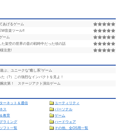
てあげるゲーム
W音楽ツール!!
ゲーム
した架空の世界の昔の戦時中だった頃の話
様注意!
と遊ぶ、ユニークな“癒し系”ゲーム
った（?）この強烈なインパクトを見よ！
の腕次第！ ステージアクト演出ゲーム
ターネット＆通信
ユーティリティ
ネス
パーソナル
＆教育
ゲーム
グラミング
ハードウェア
ソフト一覧
その他、全OS用一覧