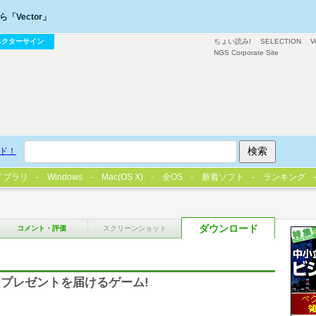
「Vector」
ベクターサイン
ちょい読み!
SELECTION
V
NGS Corporate Site
ド！
イブラリ
Windows
Mac(OS X)
全OS
新着ソフト
ランキング
ダウンロード
コメント・評価
スクリーンショット
プレゼントを届けるゲーム!