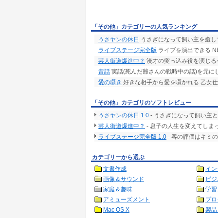
「その他」カテゴリーの人気ランキング
うさヤンの休日
うさぎになって飼い主を癒し
ライブステージ完全版
ライブを演出できる NE
芸人街道爆進中？
漫才の突っ込み役を演じる
昔話
実話(死んだ爺さんの戦時中の話)を元に
愛の囁き
好きな相手から愛を囁かれる 乙女仕
「その他」カテゴリのソフトレビュー
うさヤンの休日 1.0
- うさぎになって飼い主
芸人街道爆進中？
- 息子の人生を変えてしま
ライブステージ完全版 1.0
- 客の評価はキミ
カテゴリーから選ぶ
文書作成
イン
画像＆サウンド
ビジ
家庭＆趣味
学習
アミューズメント
プロ
Mac OS X
製品