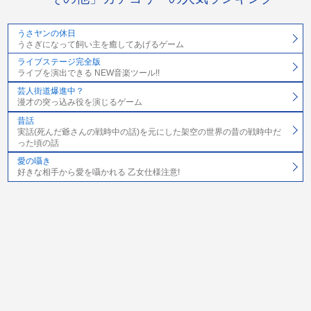
うさヤンの休日
うさぎになって飼い主を癒してあげるゲーム
ライブステージ完全版
ライブを演出できる NEW音楽ツール!!
芸人街道爆進中？
漫才の突っ込み役を演じるゲーム
昔話
実話(死んだ爺さんの戦時中の話)を元にした架空の世界の昔の戦時中だ
った頃の話
愛の囁き
好きな相手から愛を囁かれる 乙女仕様注意!