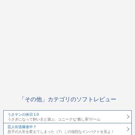
「その他」カテゴリのソフトレビュー
うさヤンの休日 1.0
うさぎになって飼い主と遊ぶ、ユニークな“癒し系”ゲーム
芸人街道爆進中？
息子の人生を変えてしまった（?）この強烈なインパクトを見よ！