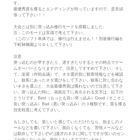
す。
最優秀賞を獲るとエンディングが待っていますので、是非頑
張って下さい！！
大会とは別に突っ込み修行モードを搭載しました。
注：このモードは常識で考えて下さい。
（このソフト単体では、修行は行えません！！別途修行編を
下町林檎園よりＤＬして下さい）
注意
突っ込むのが早すぎたり、遅すぎたりするとその時点でゲー
ムオーバーとなりますので、注意してすすめて下さい。そし
て、楽屋（作戦会議）で、ネタ選択前に観客情報などを確認
し、観客にあったネタ選びをして下さい。観客に対し合わな
いネタを選ぶと、大会最優秀賞は獲れないので注意して下さ
い。突っ込んだ時に、画面左下に表示される文字は、以下の
とうりです。Best（もっとも良い突っ込み）Good（そこそこ
良い突っ込み）Bad（悪い突っ込み）の３種類です。賞を獲る
目安程度に考えて下さい。
もし少しでも、楽しいと感じていただけたなら、励ましのメ
ールなどを書いて下さい。面白くなくても、苦情メールなど
は勘弁して下さい(^o^;)漫才のネタに関してですが笑いのセン
スが全くないため、面白くないネタですいません。