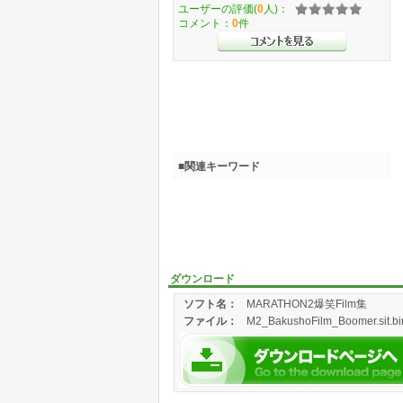
ユーザーの評価(
0
人)：
コメント：
0
件
■関連キーワード
ダウンロード
ソフト名：
MARATHON2爆笑Film集
ファイル：
M2_BakushoFilm_Boomer.sit.bin