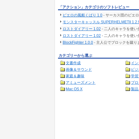
「アクション」カテゴリのソフトレビュー
ピエロの風船くばり 1.0
- サーカス団のピエ
モンスターキャッスル SUPERHELMETII 1.2.9
ロストダイアリー 1.02
- 二人のキャラを使
ロストダイアリー 1.02
- 二人のキャラを使
BlockFighter 1.0.0
- 主人公でブロックを蹴
カテゴリーから選ぶ
文書作成
イン
画像＆サウンド
ビジ
家庭＆趣味
学習
アミューズメント
プロ
Mac OS X
製品