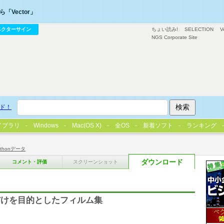
「Vector」
ベクターサイン
ちょい読み!
SELECTION
V
NGS Corporate Site
ド！
イブラリ
Windows
Mac(OS X)
全OS
新着ソフト
ランキング
athonデータ
ダウンロード
コメント・評価
スクリーンショット
だけを目的としたフィルム集