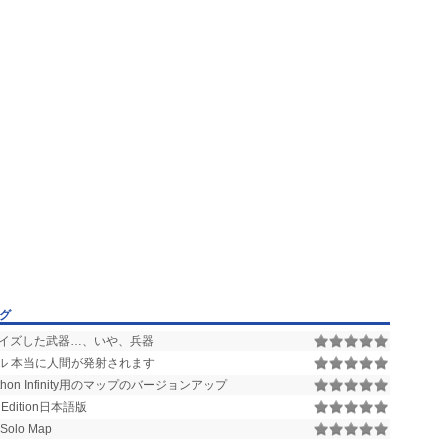
ング
のカスタマイズした武器…、いや、兵器
モデル 本当に人間が発射されます
on Infinity用のマップのバージョンアップ
l Edition日本語版
Solo Map