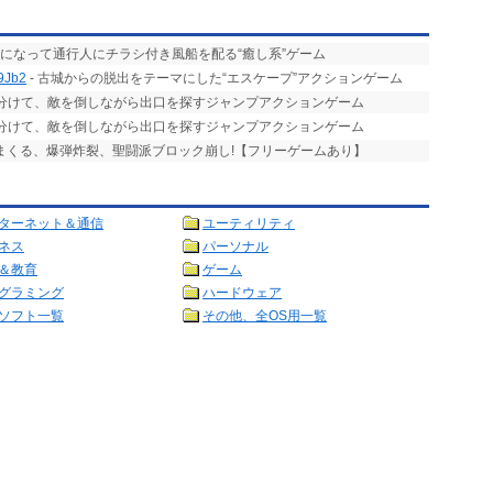
ロになって通行人にチラシ付き風船を配る“癒し系”ゲーム
Jb2
- 古城からの脱出をテーマにした“エスケープ”アクションゲーム
い分けて、敵を倒しながら出口を探すジャンプアクションゲーム
い分けて、敵を倒しながら出口を探すジャンプアクションゲーム
りまくる、爆弾炸裂、聖闘派ブロック崩し!【フリーゲームあり】
ターネット＆通信
ユーティリティ
ネス
パーソナル
＆教育
ゲーム
グラミング
ハードウェア
ソフト一覧
その他、全OS用一覧