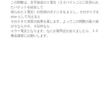
この関数は、文字放送の１電文（２２バイトごとに区切られ
たパケットを結合して
得られた１電文）の先頭のポインタを p とし、そのサイズを
size として与えると
そのＣＲＣ演算の結果を返します。よってこの関数の返り値
が０ならＯＫ、０以外なら
エラー電文となります。なにか疑問点がありましたら、１０
番会議室にお願いします。