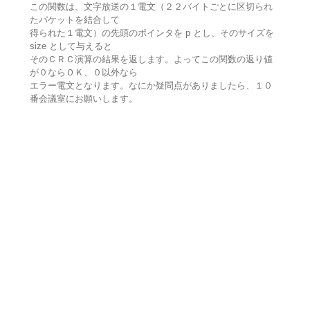
この関数は、文字放送の１電文（２２バイトごとに区切られ
たパケットを結合して
得られた１電文）の先頭のポインタを p とし、そのサイズを
size として与えると
そのＣＲＣ演算の結果を返します。よってこの関数の返り値
が０ならＯＫ、０以外なら
エラー電文となります。なにか疑問点がありましたら、１０
番会議室にお願いします。