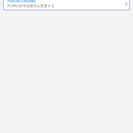
Pcm Re-ENcoder
PCMの符号化形式を変更する