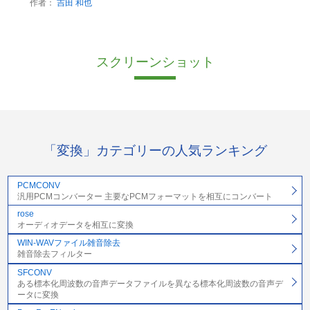
作者：
吉田 和也
スクリーンショット
「変換」カテゴリーの人気ランキング
PCMCONV
汎用PCMコンバーター 主要なPCMフォーマットを相互にコンバート
rose
オーディオデータを相互に変換
WIN-WAVファイル雑音除去
雑音除去フィルター
SFCONV
ある標本化周波数の音声データファイルを異なる標本化周波数の音声デ
ータに変換