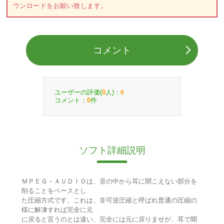
ウンロードをお願い致します。
コメント
ユーザーの評価(
人)：
0
0
コメント：
件
0
ソフト詳細説明
ＭＰＥＧ－ＡＵＤＩＯは、音の中から耳に聞こえない部分を
削ることをベースとし
た圧縮方式です。これは、非可逆圧縮と呼ばれ普通の圧縮の
様に解凍すれば完全に元
に戻ると言うのとは違い、完全には元に戻りませが、耳で聞