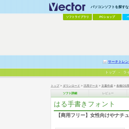
パソコンソフトを探すなら
ソフトライブラリ
PCショップ
サーチトレン
トップ
ラ
トップ
>
ダウンロード
>
汎用データ
>
文書作成
>
各種OS
ソフト詳細
レビュー
はる手書きフォント
【商用フリー】女性向けやナチ