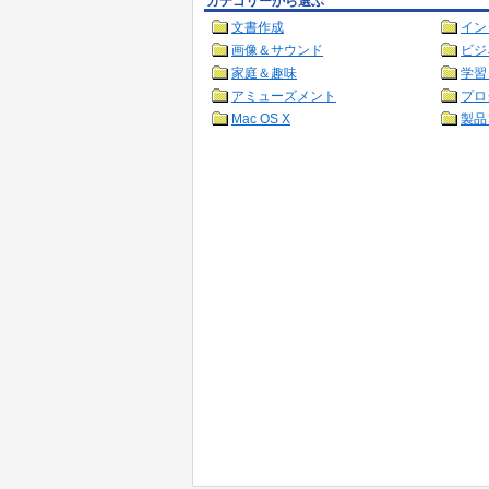
カテゴリーから選ぶ
文書作成
イン
画像＆サウンド
ビジ
家庭＆趣味
学習
アミューズメント
プロ
Mac OS X
製品