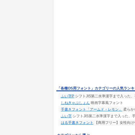
「各種OS用フォント」カテゴリーの人気ランキ
ふい字P
シフトJIS第二水準漢字まで入った
しねきゃぷしょん
映画字幕風フォント
手書きフォント「アームド・レモン」
柔らか
ふい字
シフトJIS第二水準漢字まで入った、手書
はる手書きフォント
【商用フリー】女性向け