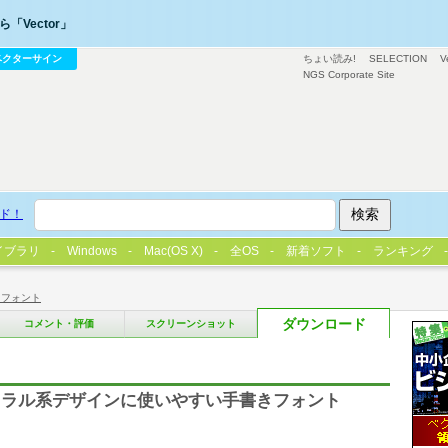
「Vector」
ベクターサイン
ちょい読み!
SELECTION
V
NGS Corporate Site
ド！
イブラリ
Windows
Mac(OS X)
全OS
新着ソフト
ランキング
用フォント
ダウンロード
コメント・評価
スクリーンショット
ュラル系デザインに使いやすい手書きフォント