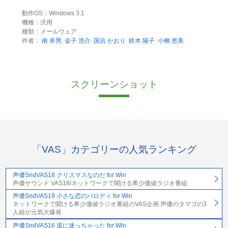
動作OS：Windows 3.1
機種：汎用
種類：メールウェア
作者：
南 幸男
金子 浩介
国吉 かおり
鈴木 陽子
小柳 恵美
スクリーンショット
「VAS」カテゴリーの人気ランキング
声優SndVAS18 クリスマスなのだ for Win
声優サウンド VAS18/ネットワークで聞ける希少価値ラジオ番組
声優SndVAS19 小さな恋のパロディ for Win
ネットワークで聞ける希少価値ラジオ番組のVAS企画 声優のタマゴの3
人組が元気大爆発
声優SndVAS16 道に迷っちゃった for Win