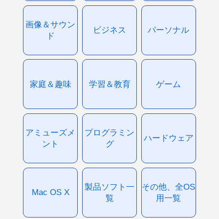
画像＆サウン
ビジネス
パーソナル
ド
家庭＆趣味
学習＆教育
ゲーム
アミューズメ
プログラミン
ハードウェア
ント
グ
製品ソフト一
その他、全OS
Mac OS X
覧
用一覧