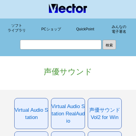
ソフト
みんなの
PCショップ
QuickPoint
ライブラリ
電子署名
声優サウンド
Virtual Audio S
Virtual Audio S
声優サウンド
tation RealAud
tation
Vol2 for Win
io