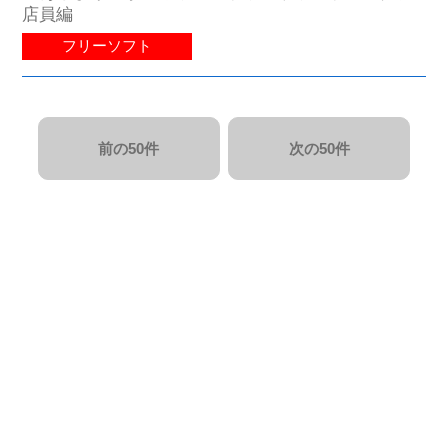
店員編
フリーソフト
前の50件
次の50件