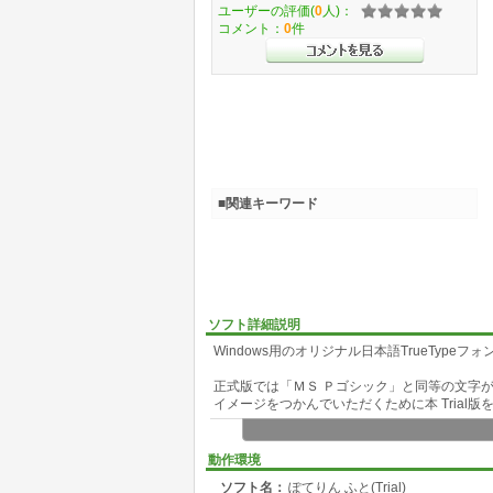
ユーザーの評価(
0
人)：
コメント：
0
件
■関連キーワード
ソフト詳細説明
Windows用のオリジナル日本語TrueTyp
正式版では「ＭＳ Ｐゴシック」と同等の文字が
イメージをつかんでいただくために本 Trial
Trial版では正式版から 500字程度をそのま
動作環境
※ Version 1.33は「ぽてりん ふと」の初版で
ソフト名：
ぽてりん ふと(Trial)