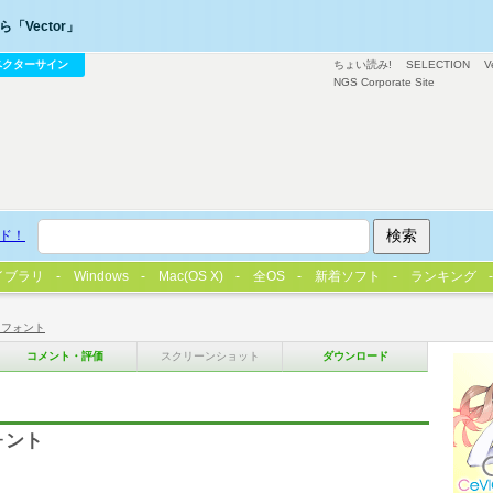
「Vector」
ベクターサイン
ちょい読み!
SELECTION
V
NGS Corporate Site
ド！
イブラリ
Windows
Mac(OS X)
全OS
新着ソフト
ランキング
用フォント
コメント・評価
スクリーンショット
ダウンロード
ォント