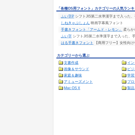
「各種OS用フォント」カテゴリーの人気ランキ
ふい字P
シフトJIS第二水準漢字まで入った
しねきゃぷしょん
映画字幕風フォント
手書きフォント「アームド・レモン」
柔らか
ふい字
シフトJIS第二水準漢字まで入った、手書
はる手書きフォント
【商用フリー】女性向け
カテゴリーから選ぶ
文書作成
イン
画像＆サウンド
ビジ
家庭＆趣味
学習
アミューズメント
プロ
Mac OS X
製品