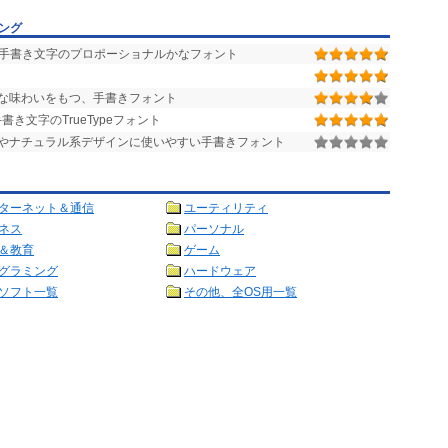
ング
、手書き文字のプロポーショナルかなフォント
な味わいをもつ、手書きフォント
き文字のTrueTypeフォント
やナチュラル系デザインに使いやすい手書きフォント
ターネット＆通信
ユーティリティ
ネス
パーソナル
＆教育
ゲーム
グラミング
ハードウェア
ソフト一覧
その他、全OS用一覧