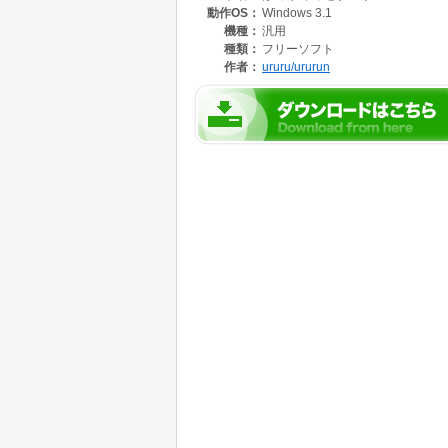
動作OS：
Windows 3.1
※ ぽてりんシリーズには、「ほそ」「ふと」
機種：
汎用
種類：
フリーソフト
作者：
ururu/ururun