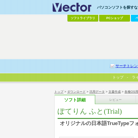
パソコンソフトを探すなら
ソフトライブラリ
PCショップ
サーチトレン
トップ
ラ
トップ
>
ダウンロード
>
汎用データ
>
文書作成
>
各種OS
ソフト詳細
レビュー
ぽてりん ふと(Trial)
オリジナルの日本語TrueTypeフ