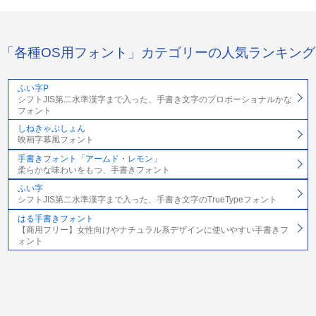
「各種OS用フォント」カテゴリーの人気ランキング
ふい字P
シフトJIS第二水準漢字まで入った、手書き文字のプロポーショナルかな
フォント
しねきゃぷしょん
映画字幕風フォント
手書きフォント「アームド・レモン」
柔らかな味わいをもつ、手書きフォント
ふい字
シフトJIS第二水準漢字まで入った、手書き文字のTrueTypeフォント
はる手書きフォント
【商用フリー】女性向けやナチュラル系デザインに使いやすい手書きフ
ォント