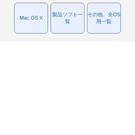
製品ソフト一
その他、全OS
Mac OS X
覧
用一覧