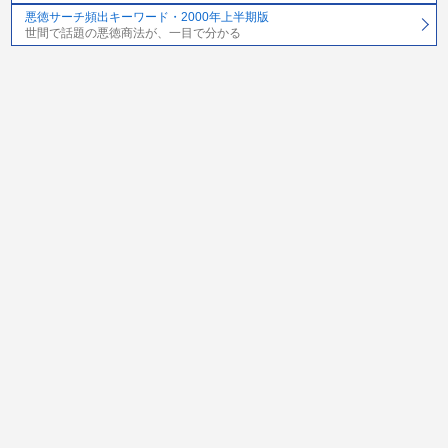
悪徳サーチ頻出キーワード・2000年上半期版
世間で話題の悪徳商法が、一目で分かる