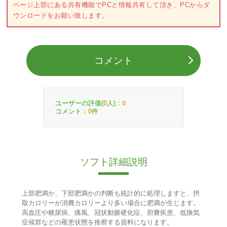
ページ上部にある共有機能でPCと情報共有して頂き、PCからダ
ウンロードをお願い致します。
コメント
ユーザーの評価(
人)：
0
0
コメント：
件
0
ソフト詳細説明
上部肥満か、下部肥満かの判断も統計的に処理しますと、摂
取カロリーが消費カロリーより多い場合に肥満が生じます。
高血圧や糖尿病、痛風、冠状動脈硬化症、胆嚢疾患、低換気
症候群などの罹患状態を推察する資料になります。