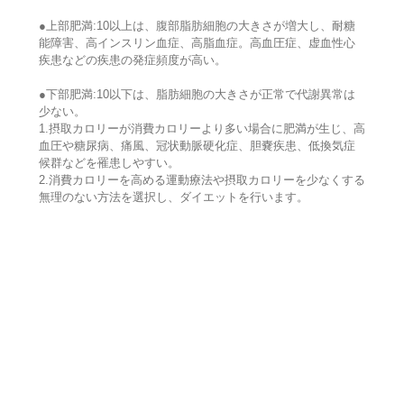
●上部肥満:10以上は、腹部脂肪細胞の大きさが増大し、耐糖
能障害、高インスリン血症、高脂血症。高血圧症、虚血性心
疾患などの疾患の発症頻度が高い。
●下部肥満:10以下は、脂肪細胞の大きさが正常で代謝異常は
少ない。
1.摂取カロリーが消費カロリーより多い場合に肥満が生じ、高
血圧や糖尿病、痛風、冠状動脈硬化症、胆嚢疾患、低換気症
候群などを罹患しやすい。
2.消費カロリーを高める運動療法や摂取カロリーを少なくする
無理のない方法を選択し、ダイエットを行います。