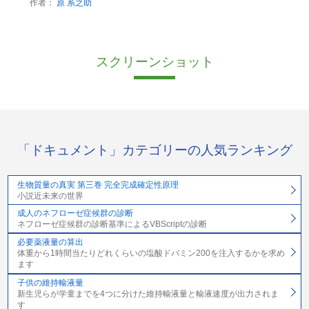
作者：
原 系之助
スクリーンショット
「ドキュメント」カテゴリーの人気ランキング
生物質量の真実 第三巻 完全完成確定性原理
小説近未来の世界
成人のネフローゼ症候群の診断
ネフローゼ症候群の診断基準によるVBScriptの診断
必要薬液量の算出
体重から1時間当たりどれくらいの塩酸ドバミン200を注入するかを求め
ます
子供の維持輸液量
新生児らが学童までを4つに分けた維持輸液量と輸液速度が出力されま
す