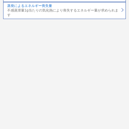
蒸発によるエネルギー喪失量
不感蒸泄量1g当たりの気化熱により喪失するエネルギー量が求められま
す