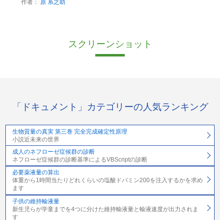
作者：
原 系之助
スクリーンショット
「ドキュメント」カテゴリーの人気ランキング
生物質量の真実 第三巻 完全完成確定性原理
小説近未来の世界
成人のネフローゼ症候群の診断
ネフローゼ症候群の診断基準によるVBScriptの診断
必要薬液量の算出
体重から1時間当たりどれくらいの塩酸ドバミン200を注入するかを求め
ます
子供の維持輸液量
新生児らが学童までを4つに分けた維持輸液量と輸液速度が出力されま
す