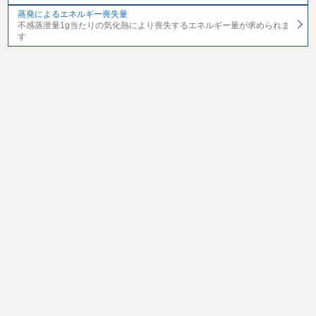
蒸発によるエネルギー喪失量
不感蒸泄量1g当たりの気化熱により喪失するエネルギー量が求められま
す