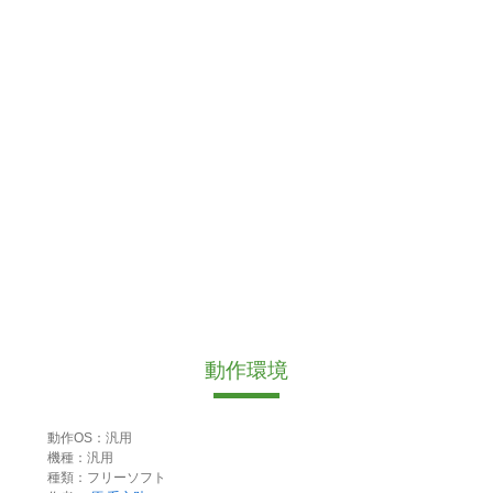
動作環境
動作OS：汎用
機種：汎用
種類：フリーソフト