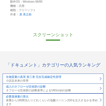
動作OS：Windows 98/95
機種：汎用
種類：フリーソフト
作者：
原 系之助
スクリーンショット
「ドキュメント」カテゴリーの人気ランキング
生物質量の真実 第三巻 完全完成確定性原理
小説近未来の世界
成人のネフローゼ症候群の診断
ネフローゼ症候群の診断基準によるVBScriptの診断
必要薬液量の算出
体重から1時間当たりどれくらいの塩酸ドバミン200を注入するかを求め
ます