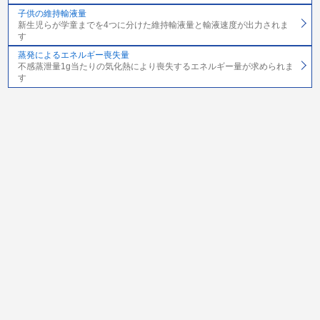
子供の維持輸液量
新生児らが学童までを4つに分けた維持輸液量と輸液速度が出力されま
す
蒸発によるエネルギー喪失量
不感蒸泄量1g当たりの気化熱により喪失するエネルギー量が求められま
す