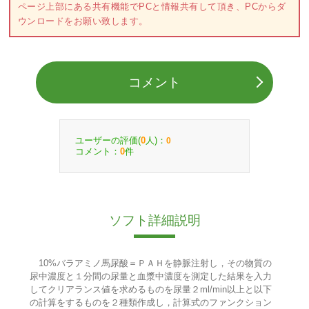
ページ上部にある共有機能でPCと情報共有して頂き、PCからダ
ウンロードをお願い致します。
コメント
ユーザーの評価(
人)：
0
0
コメント：
件
0
ソフト詳細説明
10%バラアミノ馬尿酸＝ＰＡＨを静脈注射し，その物質の
尿中濃度と１分間の尿量と血漿中濃度を測定した結果を入力
してクリアランス値を求めるものを尿量２ml/min以上と以下
の計算をするものを２種類作成し，計算式のファンクション