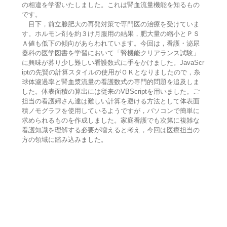
の相違を学習いたしました。これは腎血流量機能を知るもの
です。
目下，前立腺肥大の再発対策で専門医の治療を受けていま
す。ホルモン剤を約３け月服用の結果，肥大量の縮小とＰＳ
Ａ値も低下の傾向があらわれています。今回は，看護・泌尿
器科の医学図書を学習において「腎機能クリアランス試験」
に興味が募り少し難しい看護数式に手をかけました。JavaScr
iptの先賢の計算スタイルの使用がＯＫとなりましたので，糸
球体濾過率と腎血漿流量の看護数式の専門的問題を追及しま
した。体表面積の算出には従来のVBScriptを用いました。ご
担当の看護婦さん達は難しい計算を避ける方法として体表面
積ノモグラフを使用しているようですが，バソコンで簡単に
求められるものを作成しました。家庭看護でも次第に複雑な
看護知識を理解する必要が増えると考え，今回は医療担当の
方の領域に踏み込みました。