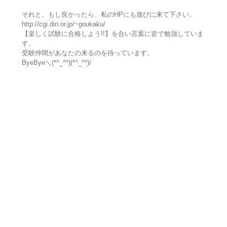
それと、もし良かったら、私のHPにも遊びに来て下さい。
http://cgi.din.or.jp/~goukaku/
【楽しく試験に合格しよう!!】を合い言葉に皆で勉強していま
す。
受験仲間があなたの来るのを待っています。
ByeBye＼(*^_^*)(*^_^*)/