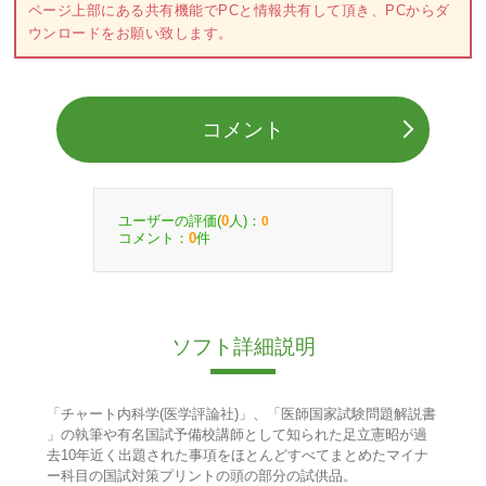
ページ上部にある共有機能でPCと情報共有して頂き、PCからダ
ウンロードをお願い致します。
コメント
ユーザーの評価(
人)：
0
0
コメント：
件
0
ソフト詳細説明
「チャート内科学(医学評論社)」、「医師国家試験問題解説書
」の執筆や有名国試予備校講師として知られた足立憲昭が過
去10年近く出題された事項をほとんどすべてまとめたマイナ
ー科目の国試対策プリントの頭の部分の試供品。