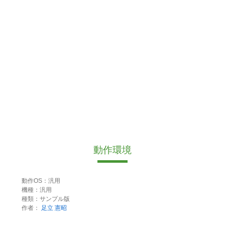
動作環境
動作OS：汎用
機種：汎用
種類：サンプル版
作者：
足立 憲昭