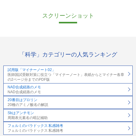
スクリーンショット
「科学」カテゴリーの人気ランキング
試用版「マイナーノート02」
医師国試受験対策に役立つ「マイナーノート」表紙からとマイナー各章
の2ページ分までのPDF版
NAD合成経路のメモ
NAD合成経路のメモ
20番目はプロリン
20種のアミノ酸名の解説
Sbはアンチモン
周期表元素名の暗記補助
フェルミのパラドックス:私感雑考
フェルミのパラドックス:私感雑考