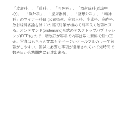
「皮膚科」、「眼科」、「耳鼻科」、「放射線科(総論中
心)」、「脳外科」、「泌尿器科」、「整形外科」、「精神
科」のマイナー科目 (公衆衛生、産婦人科、小児科、麻酔科、
放射線科各論を除く)の国試対策が極めて能率良く勉強出来
る。オンデマンド(ondemand)形式のデスクトップパブリッシ
ング(DTP)なので、増改訂が容易で内容は常に新鮮で且つ正
確。写真はもちろん文章も全ページがオールフルカラーで勉
強がしやすい。国試に必要な事項が凝縮されていて短時間で
数科目が合格圏内に到達出来る。