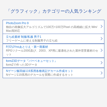
「グラフィック」カテゴリーの人気ランキング
PhotoZoom Pro 9
独自の画像拡大アルゴリズムで100万×100万Pixel の高精細に拡大 Win/
Mac両対応
立ち絵素材 制服/私服 男子1
フリーゲームに使える制服男子の立ち絵
F('O')JYnoあとりえ・第一期素材
RPGツクール2000及び、2003、XP用に最適化された屋外背景素材のセ
ット
formZ3Dデータ『バーベキューセット』
formZで作った3Dデータ
Nゲージ飯田線119系用各種表記デカール作成キット
Nゲージ119系用のデカールを実際に作成するキット