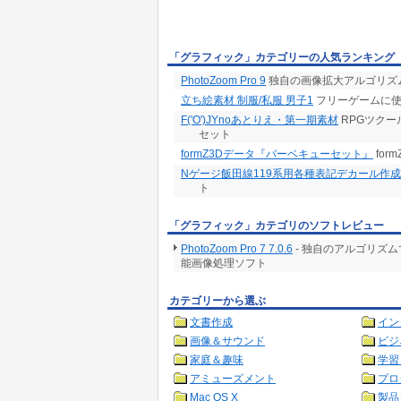
「グラフィック」カテゴリーの人気ランキング
PhotoZoom Pro 9
独自の画像拡大アルゴリズムで1
立ち絵素材 制服/私服 男子1
フリーゲームに使
F('O')JYnoあとりえ・第一期素材
RPGツクー
セット
formZ3Dデータ『バーベキューセット』
for
Nゲージ飯田線119系用各種表記デカール作
ト
「グラフィック」カテゴリのソフトレビュー
PhotoZoom Pro 7 7.0.6
- 独自のアルゴリズ
能画像処理ソフト
カテゴリーから選ぶ
文書作成
イン
画像＆サウンド
ビジ
家庭＆趣味
学習
アミューズメント
プロ
Mac OS X
製品