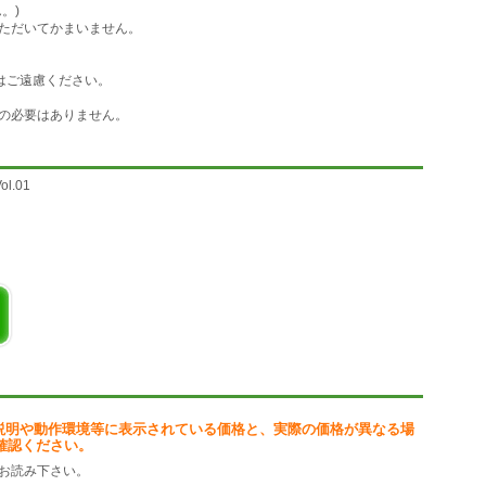
。)
ただいてかまいません。
はご遠慮ください。
の必要はありません。
.01
0)
説明や動作環境等に表示されている価格と、実際の価格が異なる場
確認ください。
お読み下さい。