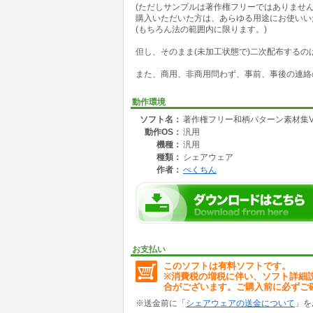
(ただしサンプルは著作権フリーではありません
子持吉原
購入いただいた方は、あらゆる用途にお使いい
吉原繋ぎ
(もちろん法の範囲内に限ります。)
組亀甲
曲輪繋ぎ
但し、そのまま(未加工状態で)二次配布するの
松皮菱
また、商用、非商用問わず、事前、事後の連絡
■サイズ
100×100
300×300
動作環境
500×500
ソフト名：
著作権フリー和柄パターン素材集Vol
(工字繋ぎのみ、120×120、360×360、600×60
動作OS：
汎用
■ファイル形式
機種：
汎用
gif(白背景 黒線)
種類：
シェアウェア
png(透明背景 白線)
作者：
ぺくちん
なお、個別販売も行っていますので、詳しくは
http://pectinmaterial.web.fc2.com/
を御参照ください。
サンプル画像も公開中です。
お支払い
このソフトは有料ソフトです。
※消費税の増税に伴い、ソフト詳細
合がございます。ご購入前に必ずご
※送金前に「
シェアウェアの送金について
」を