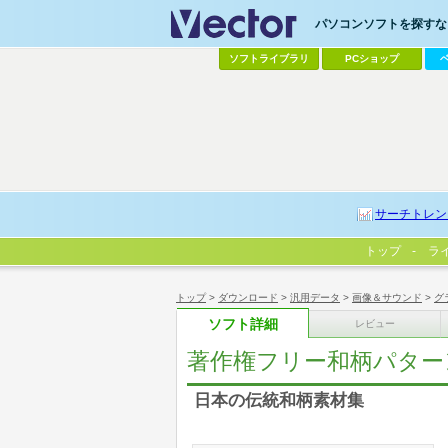
パソコンソフトを探すなら
ソフトライブラリ
PCショップ
サーチトレン
トップ
ラ
トップ
>
ダウンロード
>
汎用データ
>
画像＆サウンド
>
グ
ソフト詳細
レビュー
著作権フリー和柄パターン素
日本の伝統和柄素材集