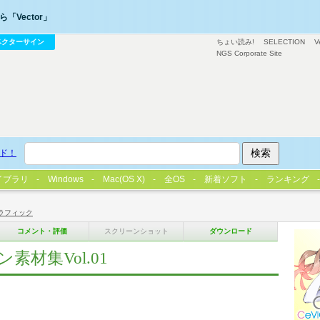
「Vector」
ベクターサイン
ちょい読み!
SELECTION
V
NGS Corporate Site
ド！
イブラリ
Windows
Mac(OS X)
全OS
新着ソフト
ランキング
ラフィック
コメント・評価
スクリーンショット
ダウンロード
材集Vol.01