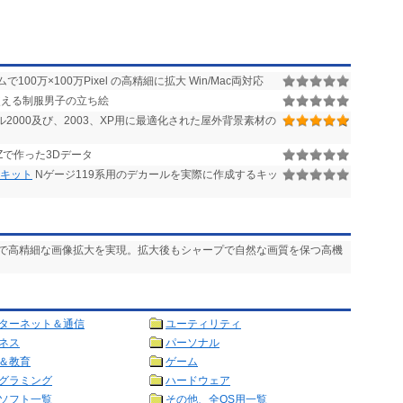
00万×100万Pixel の高精細に拡大 Win/Mac両対応
える制服男子の立ち絵
ル2000及び、2003、XP用に最適化された屋外背景素材の
mZで作った3Dデータ
成キット
Nゲージ119系用のデカールを実際に作成するキッ
ムで高精細な画像拡大を実現。拡大後もシャープで自然な画質を保つ高機
ターネット＆通信
ユーティリティ
ネス
パーソナル
＆教育
ゲーム
グラミング
ハードウェア
ソフト一覧
その他、全OS用一覧