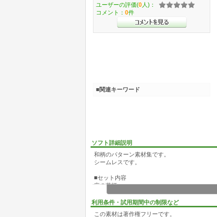
ユーザーの評価(
0
人)：
コメント：
0
件
■関連キーワード
ソフト詳細説明
和柄のパターン素材集です。
シームレスです。
■セット内容
麻の葉柄
毘沙門亀甲
観世水
利用条件・試用期間中の制限など
菊五郎格子
この素材は著作権フリーです。
工字繋ぎ