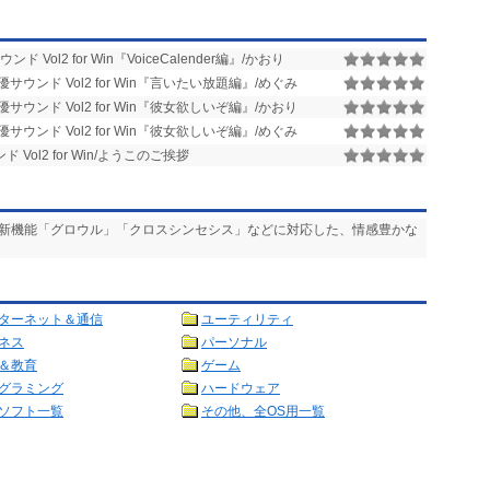
ド Vol2 for Win『VoiceCalender編』/かおり
優サウンド Vol2 for Win『言いたい放題編』/めぐみ
優サウンド Vol2 for Win『彼女欲しいぞ編』/かおり
優サウンド Vol2 for Win『彼女欲しいぞ編』/めぐみ
 Vol2 for Win/ようこのご挨拶
 新機能「グロウル」「クロスシンセシス」などに対応した、情感豊かな
ターネット＆通信
ユーティリティ
ネス
パーソナル
＆教育
ゲーム
グラミング
ハードウェア
ソフト一覧
その他、全OS用一覧