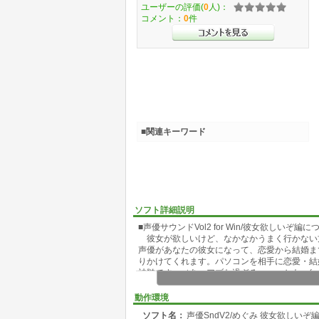
ユーザーの評価(
0
人)：
コメント：
0
件
■関連キーワード
ソフト詳細説明
■声優サウンドVol2 for Win/彼女欲しいぞ編に
彼女が欲しいけど、なかなかうまく行かない
声優があなたの彼女になって、恋愛から結婚ま
りかけてくれます。パソコンを相手に恋愛・結
神髄です。（あ、アブな過ぎる・・・かも。(~_~
■声優サウンドシリーズについて
動作環境
声優サウンドシリーズは、システム付属の味気な
ソフト名：
声優SndV2/めぐみ 彼女欲しいぞ編 fo
決定版サウンド集です。声優のタマゴに出演し