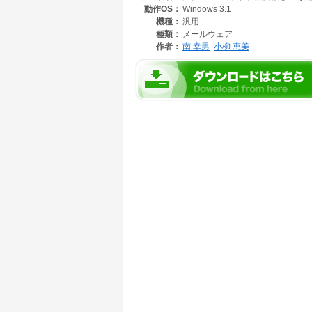
動作OS：
Windows 3.1
を提供することで、みなさんのパソコンライフ
というものです。
機種：
汎用
種類：
メールウェア
■メールウェアについて
作者：
南 幸男
小柳 恵美
『声優サウンドシリーズ』は、メールウェア
サウンドに同梱されているメールフォームにご
御礼に『声優からのご挨拶』（出演者顔写真）
■インターネット・ホームページ
インターネットの、Walking in Space
(www.bekkoame.or.jp/~miraft)