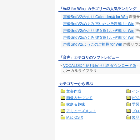
「Vol2 for Win」カテゴリーの人気ランキング
声優SndV2/かおり Calender編 for Win
声優サウン
声優SndV2/めぐみ 言いたい放題編 for Win
声
声優SndV2/かおり 彼女欲しいぞ編 for Win
声
声優SndV2/めぐみ 彼女欲しいぞ編 for Win
声
声優SndV2/ようこのご挨拶 for Win
声優サウンド
「音声」カテゴリのソフトレビュー
VOCALOID4 結月ゆかり 純 ダウンロード版
-
ボーカルライブラリ
カテゴリーから選ぶ
文書作成
イン
画像＆サウンド
ビジ
家庭＆趣味
学習
アミューズメント
プロ
Mac OS X
製品