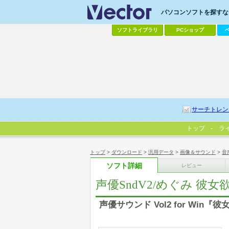
パソコンソフトを探すなら
ソフトライブラリ
PCショップ
サーチトレン
トップ
ラ
トップ
>
ダウンロード
>
汎用データ
>
画像＆サウンド
>
音
ソフト詳細
レビュー
声優SndV2/めぐみ 彼女欲し
声優サウンド Vol2 for Win