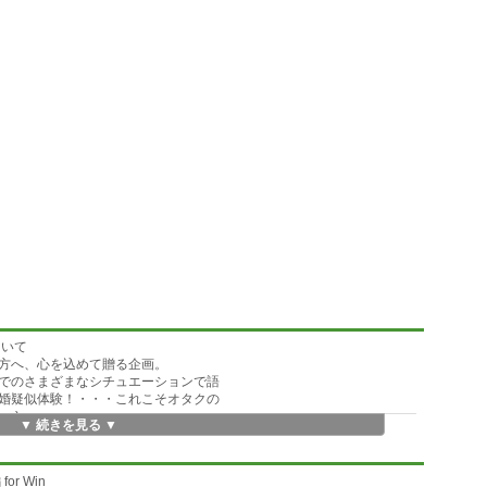
ついて
方へ、心を込めて贈る企画。
でのさまざまなシチュエーションで語
婚疑似体験！・・・これこそオタクの
;)
▼ 続きを見る ▼
いBeep音に、終止符を打つ
r Win
てもらい、いろいろなサウンド（声）