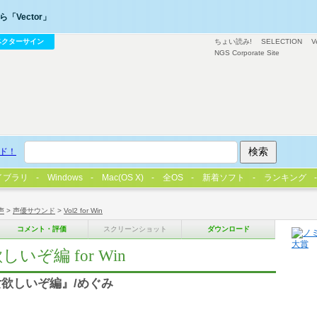
「Vector」
ベクターサイン
ちょい読み!
SELECTION
V
NGS Corporate Site
ド！
イブラリ
Windows
Mac(OS X)
全OS
新着ソフト
ランキング
声
>
声優サウンド
>
Vol2 for Win
コメント・評価
スクリーンショット
ダウンロード
いぞ編 for Win
『彼女欲しいぞ編』/めぐみ