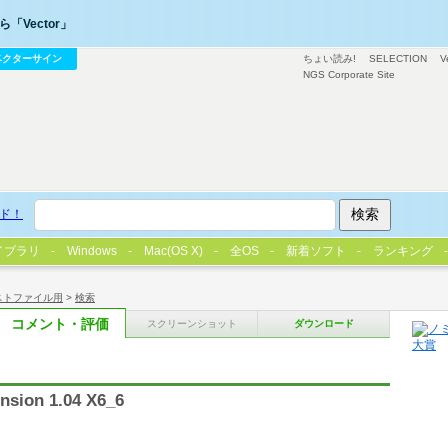
「Vector」
ベクターサイン
ちょい読み!
SELECTION
V
NGS Corporate Site
ド！
イブラリ
Windows
Mac(OS X)
全OS
新着ソフト
ランキング
ストファイル用
>
検索
コメント・評価
スクリーンショット
ダウンロード
ension 1.04 X6_6