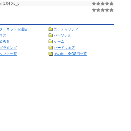
on 1.04 X6_6
ターネット＆通信
ユーティリティ
ネス
パーソナル
＆教育
ゲーム
グラミング
ハードウェア
ソフト一覧
その他、全OS用一覧