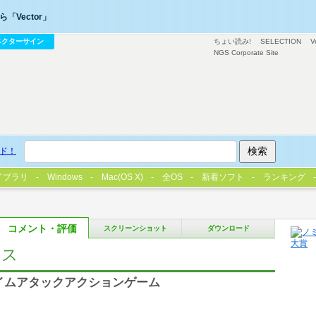
「Vector」
ベクターサイン
ちょい読み!
SELECTION
V
NGS Corporate Site
ド！
イブラリ
Windows
Mac(OS X)
全OS
新着ソフト
ランキング
コメント・評価
スクリーンショット
ダウンロード
レス
型タイムアタックアクションゲーム