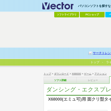
パソコンソフトを探すなら
ソフトライブラリ
PCショップ
サーチトレン
トップ
ラ
トップ
>
ダウンロード
>
X68000
>
ゲーム
>
アクション
ソフト詳細
レビュー
ダンシング・エクスプ
X68000(エミュ可)用 面クリ