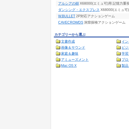
アルシアの樹
X68000(エミュ可)用 記憶
ダンシング・エクスプレス
X68000(エミ
W.BULLET
2P対応アクションゲーム
CAVECROWDS
洞窟探検アクションゲーム
カテゴリーから選ぶ
文書作成
イン
画像＆サウンド
ビジ
家庭＆趣味
学習
アミューズメント
プロ
Mac OS X
製品