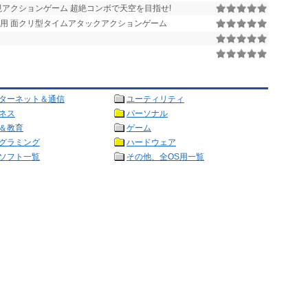
力重視アクションゲーム 超絶コンボで天空を目指せ!
ュ可)用 面クリ型タイムアタックアクションゲーム
ターネット＆通信
ユーティリティ
ネス
パーソナル
＆教育
ゲーム
グラミング
ハードウェア
ソフト一覧
その他、全OS用一覧