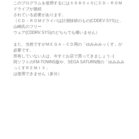
このプログラムを使用するにはＸ６８０ｘ０にＣＤ－ＲＯＭ
ドライブが接続
されている必要があります。
（ＣＤ－ＲＯＭドライバは計測技研のもの(CDDEV.SYS)と、
山崎氏のフリー
ウェア(CDDRV.SYS)のどちらでも構いません）
また、当然ですがＭＥＧＡ－ＣＤ用の「ゆみみみっくす」が
必要です。
所有していない人は、今すぐお店で買ってきましょう:-)
同ソフトのFM-TOWNS版や、SEGA SATURN用の「ゆみみみ
っくすＲＥＭＩＸ」
は使用できません（多分）