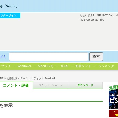
「Vector」
ベクターサイン
ちょい読み!
SELECTION
V
NGS Corporate Site
ド！
イブラリ
Windows
Mac(OS X)
全OS
新着ソフト
ランキング
/NT
>
文書作成
>
テキストエディタ
>
TeraPad
コメント・評価
スクリーンショット
ダウンロード
表を表示