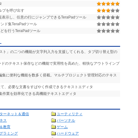
タ
ーヘルプを呼び出す
表示し、任意の行にジャンプできるTeraPadツール
ド集TeraPadツール
どを行うTeraPadツール
ー
シスト」の二つの機能が文字列入力を支援してくれる、タブ切り替え型の
ノードのテキスト保存などの機能で実用性を高めた、軽快なアウトラインプ
の編集に便利な機能を数多く搭載。マルチプロジェクト管理対応のテキス
えて、必要な文書をすばやく作成できるテキストエディタ
編集作業を効率化できる高機能テキストエディタ
ターネット＆通信
ユーティリティ
ネス
パーソナル
＆教育
ゲーム
グラミング
ハードウェア