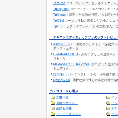
TeraPad
フリーのシンプルなテキストエディ
TpHspHelp
TeraPad から HSP のワンキ
TpMidashi
指定した単語が行頭にある行を一覧
TpCSel
カーソル移動と選択などの小さなコマン
TpInSt
「ソフトタブ」や,「 {} の自動挿入」な
「テキストエディタ」カテゴリのソフトレビュ
AsstEd 1.59
- 「単文字アシスト」「探索ア
テキストエディタ
HieraPad 1.00.01
- 外部アプリとの連携や
ロセッサ
Maktabee 2.1.5 build258
- プログラム言語
トエディタ
詫太郎2 1.19
- テンプレートの一部を書き換
Epsaly 2.00
- 柔軟な操作性と豊富な機能で
カテゴリーから選ぶ
文書作成
イン
画像＆サウンド
ビジ
家庭＆趣味
学習
アミューズメント
プロ