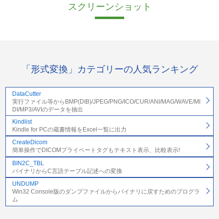
スクリーンショット
「形式変換」カテゴリーの人気ランキング
DataCutter
実行ファイル等からBMP(DIB)/JPEG/PNG/ICO/CUR/ANI/MAG/WAVE/MI
DI/MP3/AVIのデータを抽出
Kindlist
Kindle for PCの蔵書情報をExcel一覧に出力
CreateDicom
簡単操作でDICOMプライベートタグもテキスト表示、比較表示!
BIN2C_TBL
バイナリからC言語テーブル記述への変換
UNDUMP
Win32 Console版のダンプファイルからバイナリに戻すためのプログラ
ム