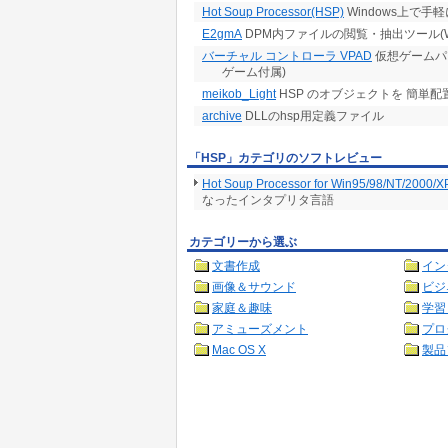
Hot Soup Processor(HSP)
Windows上で
E2gmA
DPM内ファイルの閲覧・抽出ツール(Wi
バーチャル コントローラ VPAD
仮想ゲームパッ
ゲーム付属)
meikob_Light
HSP のオブジェクトを 簡単配
archive
DLLのhsp用定義ファイル
「HSP」カテゴリのソフトレビュー
Hot Soup Processor for Win95/98/NT/2000/X
なったインタプリタ言語
カテゴリーから選ぶ
文書作成
イン
画像＆サウンド
ビジ
家庭＆趣味
学習
アミューズメント
プロ
Mac OS X
製品