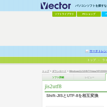
パソコンソフトを探すなら
ソフトライブラリ
PCショップ
サーチトレン
トップ
ラ
トップ
>
ダウンロード
>
Windows11/10/8/7/Vista/XP/2000
ソフト詳細
レビュー
jis2utf8
Shift-JISとUTF-8を相互変換