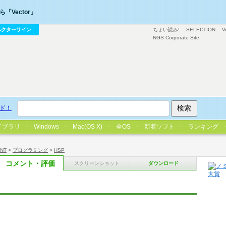
「Vector」
ベクターサイン
ちょい読み!
SELECTION
V
NGS Corporate Site
ド！
イブラリ
Windows
Mac(OS X)
全OS
新着ソフト
ランキング
/NT
>
プログラミング
>
HSP
コメント・評価
スクリーンショット
ダウンロード