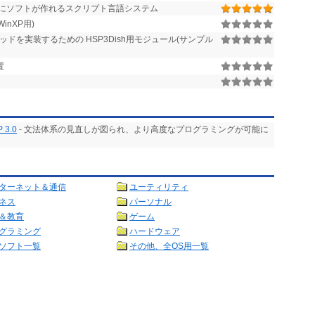
手軽にソフトが作れるスクリプト言語システム
nXP用)
ドを実装するための HSP3Dish用モジュール(サンプル
置
P 3.0
- 文法体系の見直しが図られ、より高度なプログラミングが可能に
ターネット＆通信
ユーティリティ
ネス
パーソナル
＆教育
ゲーム
グラミング
ハードウェア
ソフト一覧
その他、全OS用一覧