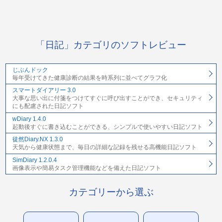
「日記」カテゴリのソフトレビュー
じぶんドック
毎年受けてきた健康診断の結果を時系列に並べてグラフ化
スマートダイアリー 3.0
大事な思い出に付箋をつけてすぐに呼び出すことができ、セキュリティ
にも配慮された日記ソフト
wDiary 1.4.0
起動後すぐに書き込むことができる、シンプルで使いやすい日記ソフト
徒然Diary.NX 1.3.0
天気から健康状態まで、毎日の詳細な記録を残せる高機能日記ソフト
SimDiary 1.2.0.4
画像表示や簡易タスク管理機能などを備えた日記ソフト
カテゴリーから選ぶ