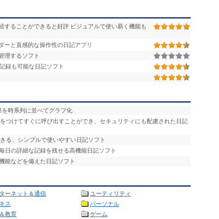
続することができると好評 ビジュアルで使い易く機能も
ダーと直感的な操作性の日記アプリ
管理するソフト
記録も可能な日記ソフト
果を時系列に並べてグラフ化
箋をつけてすぐに呼び出すことができ、セキュリティにも配慮された日記
できる、シンプルで使いやすい日記ソフト
、毎日の詳細な記録を残せる高機能日記ソフト
理機能などを備えた日記ソフト
ターネット＆通信
ユーティリティ
ネス
パーソナル
＆教育
ゲーム