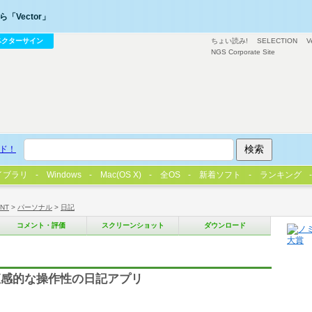
「Vector」
ベクターサイン
ちょい読み!
SELECTION
V
NGS Corporate Site
ド！
イブラリ
Windows
Mac(OS X)
全OS
新着ソフト
ランキング
/NT
>
パーソナル
>
日記
コメント・評価
スクリーンショット
ダウンロード
直感的な操作性の日記アプリ