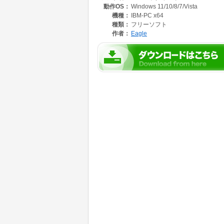
動作OS：
Windows 11/10/8/7/Vista
画像だけでなく、あらゆるファイルをサイドバ
機種：
IBM-PC x64
スマートダイアリーは高い検索能力を持ってい
種類：
フリーソフト
わずかな手がかりから、過去の日記を最短時間
作者：
Eagle
スマートダイアリーは日記に付箋(しおり)を貼
思い出を見失うことはありません。
あなただけのパスワードと高度な暗号化(Blowf
パソコンを紛失しても、誰かに読まれることは