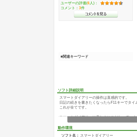
ユーザーの評価(
6
人)：
コメント：
3
件
■関連キーワード
ソフト詳細説明
スマートダイアリーの操作は直感的です。
日記の続きを書きたくなったらF11キーでタ
これが全てです。
スマートダイアリーは美しさにこだわっていま
光をテーマにしたデザインに進化しました。
4K・8Kモニタでも表示のボケ(スケーリング
動作環境
ソフト名：
スマートダイアリー
サイドバーは単なるカレンダーではなく、アル