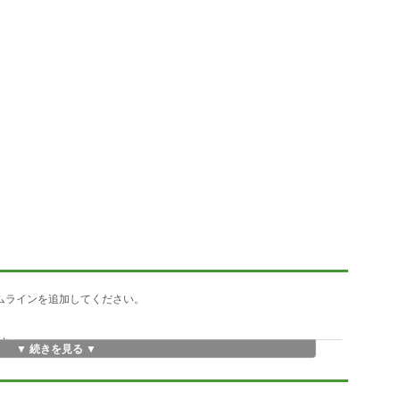
イムラインを追加してください。
す。
▼ 続きを見る ▼
)が一切発生しない設計により、あらゆる環境で繊細な表示を行います。
バムです。