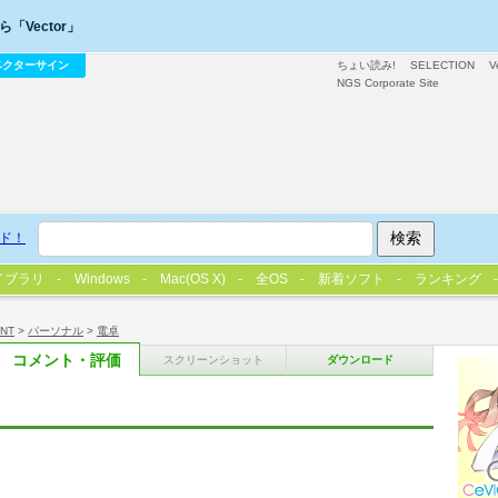
「Vector」
ベクターサイン
ちょい読み!
SELECTION
V
NGS Corporate Site
ド！
イブラリ
Windows
Mac(OS X)
全OS
新着ソフト
ランキング
/NT
>
パーソナル
>
電卓
コメント・評価
スクリーンショット
ダウンロード