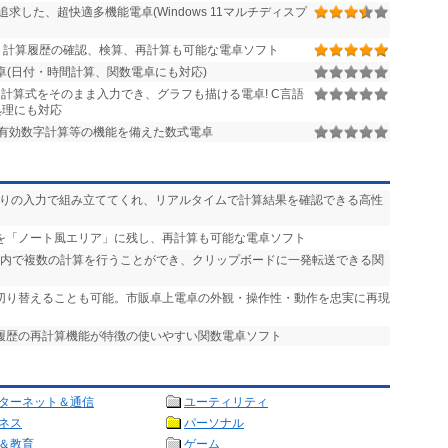
した、超快適多機能電卓(Windows 11マルチディスプ
 計算履歴の確認、検算、再計算も可能な電卓ソフト
(日付・時間計算、関数電卓にも対応)
計算式をそのまま入力でき、グラフも描ける電卓! C言語
処理にも対応
有効数字計算等の機能を備えた数式電卓
通りの入力で組み立ててくれ、リアルタイムで計算結果を確認できる高性
等を「ノート風エリア」に残し、再計算も可能な電卓ソフト
面内で複数の計算を行うことができ、クリップボードに一発転送できる関
を切り替えることも可能。市販卓上電卓の外観・操作性・動作を忠実に再現
や履歴の再計算機能が特徴の使いやすい関数電卓ソフト
ターネット＆通信
ユーティリティ
ネス
パーソナル
＆教育
ゲーム