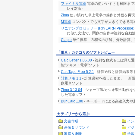
ファイナル電卓
電卓の使いやすさを極限まで追求
レイ対応)
Zimo
使い慣れた卓上電卓の操作と外観を再現
M電卓
コンパクトでも文字が大きくできる電卓
リニアンプロセッサー (RINEARN Processor)
に似た文法で、関数の自作や複雑な自動
Clapte
単位換算、方程式の求解、分数計算、
「電卓」カテゴリのソフトレビュー
Calc Letter 1.06.00
- 複雑な数式もほぼ見た
能“テキスト電卓”ソフト
CalcTape Free 5.2.1
- 計算過程と計算結果
計算メモ 1.1
- 計算過程を残したまま、一画
数電卓ソフト
Zimo 3.13.04
- シャープ製/カシオ製の動作
した電卓ソフト
BunCalc 1.00
- キーボードによる高速入力
カテゴリーから選ぶ
文書作成
イン
画像＆サウンド
ビジ
家庭＆趣味
学習