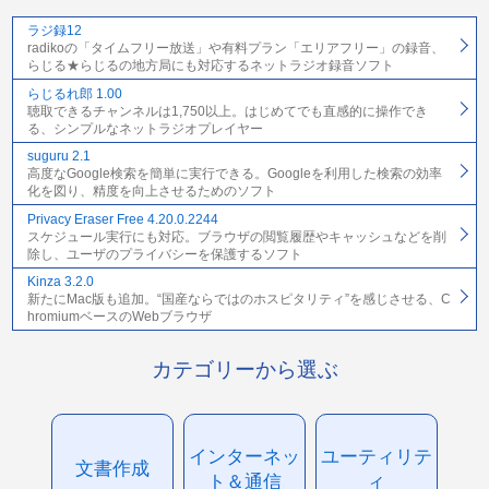
ラジ録12
radikoの「タイムフリー放送」や有料プラン「エリアフリー」の録音、
らじる★らじるの地方局にも対応するネットラジオ録音ソフト
らじるれ郎 1.00
聴取できるチャンネルは1,750以上。はじめてでも直感的に操作でき
る、シンプルなネットラジオプレイヤー
suguru 2.1
高度なGoogle検索を簡単に実行できる。Googleを利用した検索の効率
化を図り、精度を向上させるためのソフト
Privacy Eraser Free 4.20.0.2244
スケジュール実行にも対応。ブラウザの閲覧履歴やキャッシュなどを削
除し、ユーザのプライバシーを保護するソフト
Kinza 3.2.0
新たにMac版も追加。“国産ならではのホスピタリティ”を感じさせる、C
hromiumベースのWebブラウザ
カテゴリーから選ぶ
インターネッ
ユーティリテ
文書作成
ト＆通信
ィ