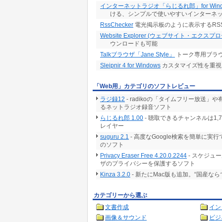
インターネットラジオ「らじるれ郎」for Wind
ける、シンプルで使いやすいインターネ
RssChecker
電光掲示板のように表示するRS
Website Explorer (ウェブサイト・エクスプ
ウンロードも可能
Talkブラウザ「Jane Style」
トーク専用ブラ
Sleipnir 4 for Windows
カスタマイズ性を重視
「Web用」カテゴリのソフトレビュー
ラジ録12
- radikoの「タイムフリー放
るネットラジオ録音ソフト
らじるれ郎 1.00
- 聴取できるチャンネルは1
レイヤー
suguru 2.1
- 高度なGoogle検索を簡単に
のソフト
Privacy Eraser Free 4.20.0.2244
- スケジュ
ザのプライバシーを保護するソフト
Kinza 3.2.0
- 新たにMac版も追加。“国産な
カテゴリーから選ぶ
文書作成
イン
画像＆サウンド
ビジ