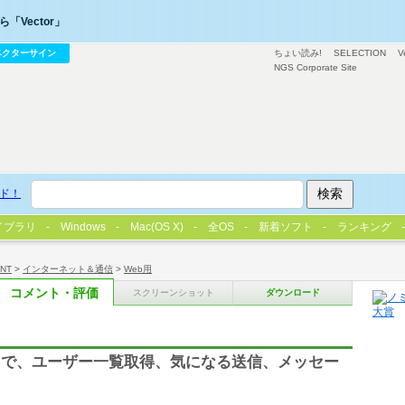
「Vector」
ベクターサイン
ちょい読み!
SELECTION
V
NGS Corporate Site
ド！
イブラリ
Windows
Mac(OS X)
全OS
新着ソフト
ランキング
/NT
>
インターネット＆通信
>
Web用
コメント・評価
スクリーンショット
ダウンロード
」で、ユーザー一覧取得、気になる送信、メッセー