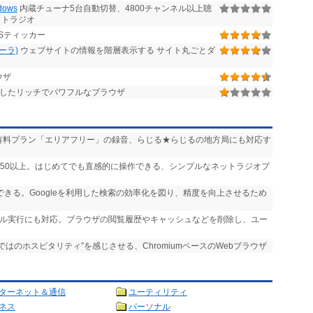
ows
内蔵チューナ5台自動切替、4800チャンネル以上聴
ットラジオ
Sティッカー
ローラ)
ウェブサイトの情報を階層表示する サイト丸ごとダ
ウザ
したリッチでパワフルなブラウザ
送」や有料プラン「エリアフリー」の録音、らじる★らじるの地方局にも対応す
,750以上。はじめてでも直感的に操作できる、シンプルなネットラジオプ
実行できる。Googleを利用した検索の効率化を図り、精度を向上させるため
ール実行にも対応。ブラウザの閲覧履歴やキャッシュなどを削除し、ユー
らではのホスピタリティ”を感じさせる、ChromiumベースのWebブラウザ
ターネット＆通信
ユーティリティ
ネス
パーソナル