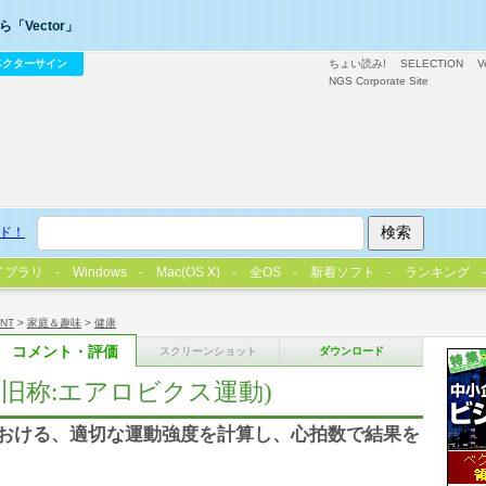
「Vector」
ベクターサイン
ちょい読み!
SELECTION
V
NGS Corporate Site
ド！
イブラリ
Windows
Mac(OS X)
全OS
新着ソフト
ランキング
/NT
>
家庭＆趣味
>
健康
コメント・評価
スクリーンショット
ダウンロード
旧称:エアロビクス運動)
における、適切な運動強度を計算し、心拍数で結果を