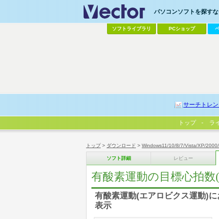
パソコンソフトを探すなら
ソフトライブラリ
PCショップ
サーチトレン
トップ
ラ
トップ
>
ダウンロード
>
Windows11/10/8/7/Vista/XP/2000
ソフト詳細
レビュー
有酸素運動の目標心拍数(
有酸素運動(エアロビクス運動)
表示