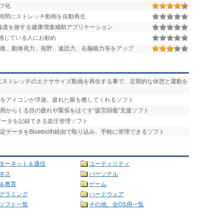
フ化
時間にストレッチ動画を自動再生
東海道を旅する健康増進補助アプリケーション
感じている人にお勧め
回復、動体視力、視野、速読力、右脳能力等をアップ
的にストレッチのエクササイズ動画を再生する事で、定期的な休憩と運動を
上をアイコンが浮遊。疲れた眼を癒してくれるソフト
使用からくる目の疲れや緊張をほぐす“疲労回復”支援ソフト
のデータを記録できる血圧管理ソフト
定データをBluetooth経由で取り込み、手軽に管理できるソフト
ターネット＆通信
ユーティリティ
ネス
パーソナル
＆教育
ゲーム
グラミング
ハードウェア
ソフト一覧
その他、全OS用一覧