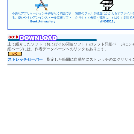
不要なアプリケーションを跡形なく消去でき
実際のフォルダ構造にかかわらずファイル
る、使いやすいアンインストール支援ソフト
かりやすく分類・管理し、すばやく参照で
「GeekUninstaller」
「dINDEX.2」
上で紹介したソフト（およびその関連ソフト）のソフト詳細ページにジ
細ページには、作者データページへのリンクもあります。
ストレッチセーバー
指定した時間に自動的にストレッチのエクササイズ