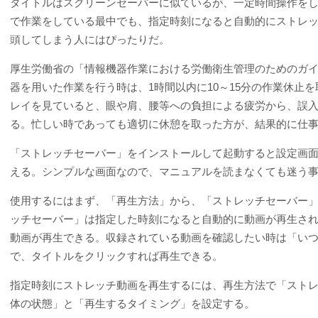
タイトルはスクリーンセーバーに似ているが、一定時間操作を
で作業をしている最中でも、指定時刻になると自動的にストレ
頭してしまう人にはぴったりだ。
厚生労働省の「情報機器作業における労働衛生管理のためのガ
器を用いた作業を行う時は、1時間以内に10～15分の作業休止
レイを見ていると、眼や肩、腰等への負担による疲労から、誤
る。忙しい時であっても適切に休憩を取った方が、結果的に仕
「ストレッチセーバー」をインストールして起動すると設定画
える。シンプルな画面なので、マニュアルを読まなくても迷う
使用するにはまず、「再生方法」から、「ストレッチセーバー
ッチセーバー」は指定した時刻になると自動的に動画が再生さ
動画が再生できる。収録されている動画を確認したい時は「い
で、タイトルをクリックすれば再生できる。
指定時刻にストレッチ動画を再生するには、再生方法で「スト
体の状態」と「再生するタイミング」を設定する。