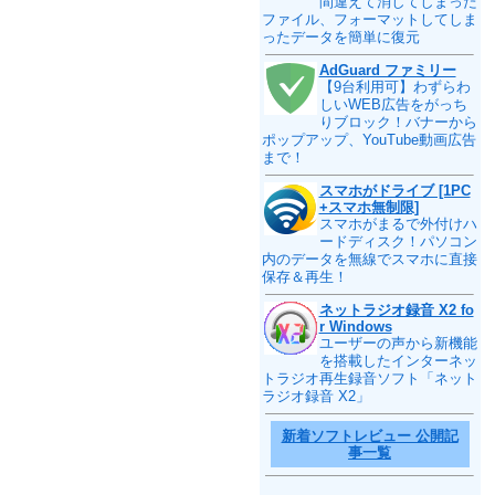
間違えて消してしまった
ファイル、フォーマットしてしま
ったデータを簡単に復元
AdGuard ファミリー
【9台利用可】わずらわ
しいWEB広告をがっち
りブロック！バナーから
ポップアップ、YouTube動画広告
まで！
スマホがドライブ [1PC
+スマホ無制限]
スマホがまるで外付けハ
ードディスク！パソコン
内のデータを無線でスマホに直接
保存＆再生！
ネットラジオ録音 X2 fo
r Windows
ユーザーの声から新機能
を搭載したインターネッ
トラジオ再生録音ソフト「ネット
ラジオ録音 X2」
新着ソフトレビュー 公開記
事一覧