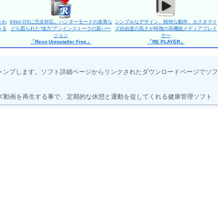
をわ
64bit OSに完全対応。ハンターモードの改善な
シンプルなデザイン、軽快な動作、カスタマイ
きる
ども図られた“強力”アンインストーラの新バー
ズ自由度の高さが特徴の高機能メディアプレイ
ジョン
ヤー
「Revo Uninstaller Free」
「RE PLAYER」
ャンプします。ソフト詳細ページからリンクされたダウンロードページでソフ
動画を再生する事で、定期的な休憩と運動を促してくれる健康管理ソフト