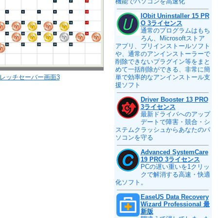
機能でパソコンを高速化
IObit Uninstaller 15 PR
O 3ライセンス
通常のプログラムはもち
ろん、Microsoftストア
アプリ、プリインストールソフト
や、通常のアンインストーラーで
削除できないプラグイン等をまと
めて一括削除ができる、非常に簡
レッチセーバー画面3
単で効率的なアンインストール支
援ソフト
Driver Booster 13 PRO
3ライセンス
最新ドライバへのアップ
デートで障害・競合・シ
ステムクラッシュからあなたのパ
ソコンを守る
Advanced SystemCare
19 PRO 3ライセンス
PCの遅い重いを1クリッ
クで解消する高速・快適
化ソフト。
EaseUS Data Recovery
Wizard Professional 最
新版