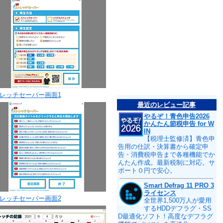
レッチセーバー画面1
最近のレビュー記事
やるぞ！青色申告2026
かんたん節税申告 for W
IN
【税理士監修済】青色申
告用の仕訳・決算書から確定申
告・消費税申告まで各種機能でか
んたん作成。最新税制に対応。サ
ポート０円で安心。
Smart Defrag 11 PRO 3
ライセンス
レッチセーバー画面2
全世界1,500万人が愛用
するHDDデフラグ・SS
D最適化ソフト！高度なデフラグ