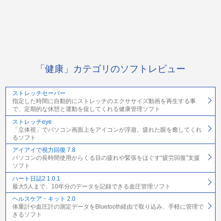
「健康」カテゴリのソフトレビュー
ストレッチセーバー
指定した時間に自動的にストレッチのエクササイズ動画を再生する事
で、定期的な休憩と運動を促してくれる健康管理ソフト
ストレッチeye
「立体視」でパソコン画面上をアイコンが浮遊。疲れた眼を癒してくれ
るソフト
アイアイで視力回復 7.8
パソコンの長時間使用からくる目の疲れや緊張をほぐす“疲労回復”支援
ソフト
ハート日誌2 1.0.1
最大5人まで、10年分のデータを記録できる血圧管理ソフト
ヘルスケア・キット 2.0
体重計や血圧計の測定データをBluetooth経由で取り込み、手軽に管理で
きるソフト