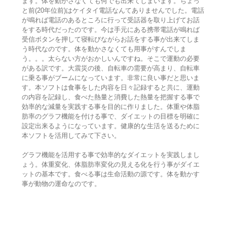
ます。体を動かさなくても何でも出来てしまいます。ちょっ
と前(20年位前)はケイタイ電話なんてありませんでした。電話
が鳴れば電話のあるところに行って受話器を取り上げてお話
をする時代だったのです。今は手元にある携帯電話が鳴れば
受信ボタンを押して寝転びながらお話をする事が出来てしま
う時代なのです。体を動かさなくても用事がすんでしま
う。。。太らない方がおかしいんですね。そこで運動の必要
がある訳です。大震災の後、自転車の需要が高まり、自転車
に乗る事がブームになっています。非常に良い事だと思いま
す。本ソフトは食事をした内容を日々記録すると共に、運動
の内容を記録し、食べた熱量と消費した熱量を把握する事で
効率的な減量を実践する事を目的に作りました。体重や体脂
肪率のグラフ機能を付ける事で、ダイエットの目標を明確に
設定出来るようになっています。健康的な生活を送るために
本ソフトを活用してみて下さい。
グラフ機能を活用する事で効率的なダイエットを実践しまし
ょう。体重変化、体脂肪率変化の見える化を行う事がダイエ
ットの基本です。食べる事は生命活動の源です。体を動かす
事が動物の運命なのです。