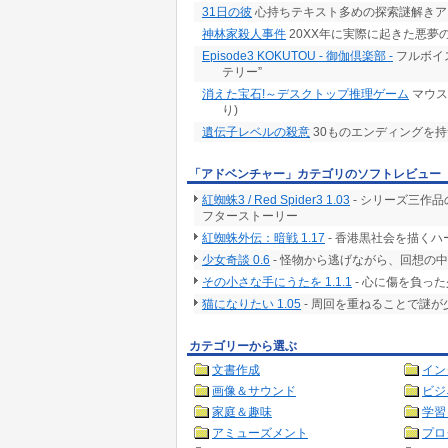
31日の彼
心持ちテキスト多めの探索謎解きア
神林家殺人事件
20XX年に実際に起きた悪夢
Episode3 KOKUTOU - 御伽倶楽部 -
フルボイ
テリー”
消えた宝石!～デスクトップ推理ゲーム
マウス
り)
遺伝子レベルの殺意
30ものエンディングを持
「アドベンチャー」カテゴリのソフトレビュー
紅蜘蛛3 / Red Spider3 1.03
- シリーズ三作品
フターストーリー
紅蜘蛛外伝：暗戦 1.17
- 香港黒社会を描くハー
少女奇談 0.6
- 怪物から逃げながら、回想の
その小さな手にうたを 1.1.1
- 心に傷を負っ
猫になりたい 1.05
- 周回を重ねることで謎
カテゴリーから選ぶ
文書作成
イン
画像＆サウンド
ビジ
家庭＆趣味
学習
アミューズメント
プロ