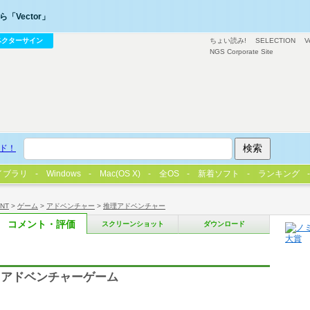
「Vector」
ベクターサイン
ちょい読み!
SELECTION
V
NGS Corporate Site
ド！
イブラリ
Windows
Mac(OS X)
全OS
新着ソフト
ランキング
/NT
>
ゲーム
>
アドベンチャー
>
推理アドベンチャー
コメント・評価
スクリーンショット
ダウンロード
きアドベンチャーゲーム