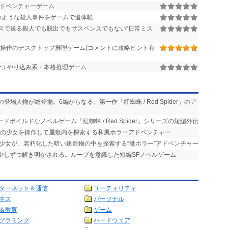
ドベンチャーゲーム
のような殺人事件をゲームで追体験
スで送る殺人でも脱出でもサスペンスでもない“日常ミス
操作のデスクトップ推理ゲーム(コメントに攻略ヒント有
つ やり込み系・本格推理ゲーム
の登場人物が総登場。6編からなる、第一作「紅蜘蛛 / Red Spider」のア
ドボイルドなノベルゲーム「紅蜘蛛 / Red Spider」シリーズの短編外伝
中の少女を操作して屋敷内を探索する和風ホラーアドベンチャー
た少女が、老朽化した暗い建造物の中を探索する“微ホラー”アドベンチャー
が少しずつ解き明かされる。ループを意識した短編SFノベルゲーム
ターネット＆通信
ユーティリティ
ネス
パーソナル
＆教育
ゲーム
グラミング
ハードウェア