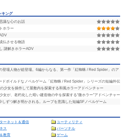
ンキング
思議な心のお話
トホラー
DV
成仏させる物語
 謎解きホラーADV
の登場人物が総登場。6編からなる、第一作「紅蜘蛛 / Red Spider」のア
ドボイルドなノベルゲーム「紅蜘蛛 / Red Spider」シリーズの短編外伝
中の少女を操作して屋敷内を探索する和風ホラーアドベンチャー
た少女が、老朽化した暗い建造物の中を探索する“微ホラー”アドベンチャー
が少しずつ解き明かされる。ループを意識した短編SFノベルゲーム
ターネット＆通信
ユーティリティ
ネス
パーソナル
＆教育
ゲーム