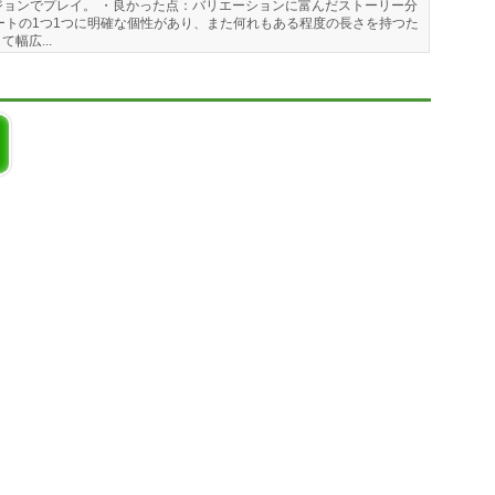
ージョンでプレイ。 ・良かった点：バリエーションに富んだストーリー分
トの1つ1つに明確な個性があり、また何れもある程度の長さを持つた
幅広...