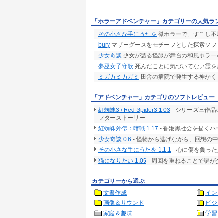
「ホラーアドベンチャー」カテゴリーの人気ラ
その小さな手にうたを
微ホラーで、すこし不
bury
マザーグースをモチーフとした探索ソフ
少女奇談
少女が語る怪談が舞台の和風ホラーA
夢巫女子守歌
死んだことに気づいてない霊を
ミガカミカガミ
田舎の病院で発生する神かくし
「アドベンチャー」カテゴリのソフトレビュー
紅蜘蛛3 / Red Spider3 1.03
- シリーズ三作品
フターストーリー
紅蜘蛛外伝：暗戦 1.17
- 香港黒社会を描くハー
少女奇談 0.6
- 怪物から逃げながら、回想の
その小さな手にうたを 1.1.1
- 心に傷を負っ
猫になりたい 1.05
- 周回を重ねることで謎
カテゴリーから選ぶ
文書作成
イン
画像＆サウンド
ビジ
家庭＆趣味
学習