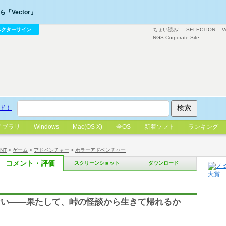
「Vector」
ベクターサイン
ちょい読み!
SELECTION
V
NGS Corporate Site
ド！
イブラリ
Windows
Mac(OS X)
全OS
新着ソフト
ランキング
/NT
>
ゲーム
>
アドベンチャー
>
ホラーアドベンチャー
コメント・評価
スクリーンショット
ダウンロード
ない――果たして、峠の怪談から生きて帰れるか