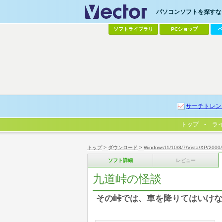
パソコンソフトを探すなら
ソフトライブラリ
PCショップ
サーチトレン
トップ
ラ
トップ
>
ダウンロード
>
Windows11/10/8/7/Vista/XP/2000
ソフト詳細
レビュー
九道峠の怪談
その峠では、車を降りてはいけ