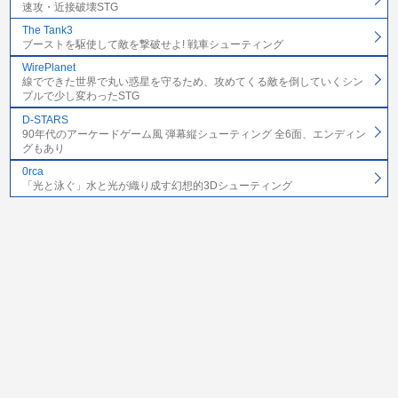
速攻・近接破壊STG
The Tank3
ブーストを駆使して敵を撃破せよ! 戦車シューティング
WirePlanet
線でできた世界で丸い惑星を守るため、攻めてくる敵を倒していくシン
プルで少し変わったSTG
D-STARS
90年代のアーケードゲーム風 弾幕縦シューティング 全6面、エンディン
グもあり
0rca
「光と泳ぐ」水と光が織り成す幻想的3Dシューティング