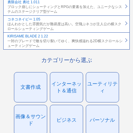
勇限会社 勇社 1.011
ブロック崩しにシューティングとRPGの要素を加えた、ユニークなシス
テムのステージクリア型ゲーム
コネコネイビー 1.05
ほんわかとした雰囲気だが難易度は高い。空飛ぶネコが主人公の横スク
ロールシューティングゲーム
KIRISAME BLADE 2 1.22
一対のブレードで敵を切り裂いてゆく、爽快感溢れる2D横スクロールシ
ューティングゲーム
カテゴリーから選ぶ
インターネッ
ユーティリテ
文書作成
ト＆通信
ィ
画像＆サウン
ビジネス
パーソナル
ド