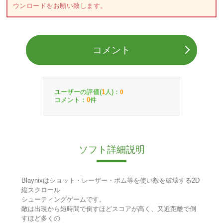
ウンロードをお願い致します。
コメント
ユーザーの評価(
人)：
1
0
コメント：
件
0
ソフト詳細説明
Blaynixはショット・レーザー・ボム等を使い敵を破壊する2D
縦スクロール
シューティングゲームです。
敵は出現から短時間で倒すほどスコアが高く、又近距離で倒
すほど多くの