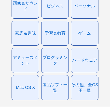
画像＆サウン
ビジネス
パーソナル
ド
家庭＆趣味
学習＆教育
ゲーム
アミューズメ
プログラミン
ハードウェア
ント
グ
製品ソフト一
その他、全OS
Mac OS X
覧
用一覧