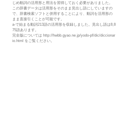
じめ動詞の活用形と用法を習得しておく必要がありました。
この辞書データは活用形をそのまま見出し語にしていますの
で、辞書検索ソフトと併用することにより、動詞を活用形の
まま直接引くことが可能です。
a-で始まる動詞213語の活用形を収録しました。見出し語は8,8
75語あります。
完全版については http://hwbb.gyao.ne.jp/yodo-pf/dic/diccionar
io.html をご覧ください。