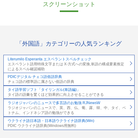
スクリーンショット
「外国語」カテゴリーの人気ランキング
Literumilo Esperanta エスペラントスペルチェック
エスペラント語用特殊文字または X-方式への変換,単語の構成要素推定
によるスペル確認補助
PDICデジタル チェコ語俗語辞典
チェコ語の標準語に属さない俗語の辞典
タイ語学習ソフト「タイリンガル(単語編)」
タイ語の語彙を驚くほど効果的に向上させることができる
ラジオジャパンのニュースで多言語のお勉強 RJNewsW
ラジオジャパンのニュースで、英、西、仏、葡、露、韓、中、タイ、ベ
トナム、インドネシア語の勉強ができる
ウクライナ語日本語・日本語ウクライナ語辞典(Win)
PDIC ウクライナ語辞典(Windows用無料)