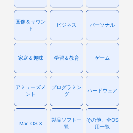
画像＆サウン
ビジネス
パーソナル
ド
家庭＆趣味
学習＆教育
ゲーム
アミューズメ
プログラミン
ハードウェア
ント
グ
製品ソフト一
その他、全OS
Mac OS X
覧
用一覧