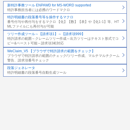
新特許事務ツール ENPAWD for MS-WORD supported
特許事務担当者には必携のワードマクロ
特許明細書の段落番号等を操作するマクロ
番号付与や再付与をするマクロ 【化】【数】【表】や【化1-1】等、HT
MLファイルにも再付与が可能
ツリー作成ツール～【請求項1】～【請求項999】
特許請求の範囲～クレームツリー作成～出力ツリーはテキスト形式でコ
ピー&ペースト可能～請求項3桁対応
WeClaim_V5 【ブラウザで特許請求の範囲をチェック】
ブラウザで特許請求の範囲のチェック/ツリー作成、マルチマルチクーム
警告、請求項番号チェック
段落ジェネレータ
特許明細書の段落番号自動生成ツール