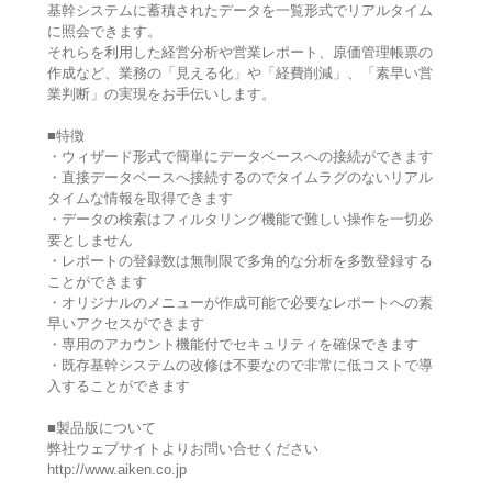
基幹システムに蓄積されたデータを一覧形式でリアルタイム
に照会できます。
それらを利用した経営分析や営業レポート、原価管理帳票の
作成など、業務の「見える化」や「経費削減」、「素早い営
業判断」の実現をお手伝いします。
■特徴
・ウィザード形式で簡単にデータベースへの接続ができます
・直接データベースへ接続するのでタイムラグのないリアル
タイムな情報を取得できます
・データの検索はフィルタリング機能で難しい操作を一切必
要としません
・レポートの登録数は無制限で多角的な分析を多数登録する
ことができます
・オリジナルのメニューが作成可能で必要なレポートへの素
早いアクセスができます
・専用のアカウント機能付でセキュリティを確保できます
・既存基幹システムの改修は不要なので非常に低コストで導
入することができます
■製品版について
弊社ウェブサイトよりお問い合せください
http://www.aiken.co.jp