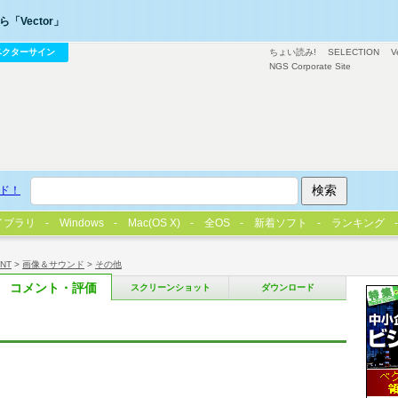
「Vector」
ベクターサイン
ちょい読み!
SELECTION
V
NGS Corporate Site
ド！
イブラリ
Windows
Mac(OS X)
全OS
新着ソフト
ランキング
/NT
>
画像＆サウンド
>
その他
コメント・評価
スクリーンショット
ダウンロード