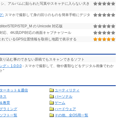
シ、アルバムに貼られた写真やスキャナに入らない大き
グ-
スマホで撮影して身の回りのものを簡単手軽にデジタ
r/STEP/STEP_M の Unicode 対応版
イ対応、4K/高DPI対応の画面キャプチャツール
含まれているGPS位置情報を取得し地図で表示する
で取り込む事のできない原稿でもスキャンできるソフト
 1.0.0.0
- スマホで撮影して、物や書類などをデジタル画像でわか
ト”
ターネット＆通信
ユーティリティ
ネス
パーソナル
＆教育
ゲーム
グラミング
ハードウェア
ソフト一覧
その他、全OS用一覧