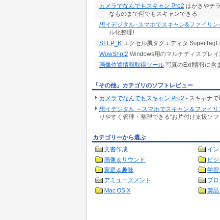
カメラでなんでもスキャン Pro2
はがきやチラ
なものまで何でもスキャンできる
想イデジタル -スマホでスキャン&ファイリン
ル化整理!
STEP_K
エクセル風タグエディタ SuperTagEdito
WowShot2
Windows用のマルチディスプレ
画像位置情報取得ツール
写真のExif情報に
「その他」カテゴリのソフトレビュー
カメラでなんでもスキャン Pro2
- スキャナ
想イデジタル ～スマホでスキャン＆ファイリング～
りやすく管理・整理できる“お片付け支援ソフ
カテゴリーから選ぶ
文書作成
イン
画像＆サウンド
ビジ
家庭＆趣味
学習
アミューズメント
プロ
Mac OS X
製品