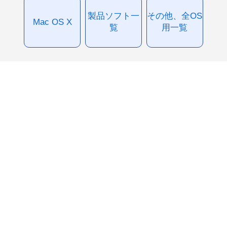
製品ソフト一
その他、全OS
Mac OS X
覧
用一覧