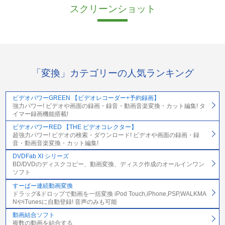
スクリーンショット
「変換」カテゴリーの人気ランキング
ビデオパワーGREEN 【ビデオレコーダー+予約録画】
強力パワー! ビデオや画面の録画・録音・動画音楽変換・カット編集! タ
イマー録画機能搭載!
ビデオパワーRED 【THE ビデオコレクター】
超強力パワー! ビデオの検索・ダウンロード! ビデオや画面の録画・録
音・動画音楽変換・カット編集!
DVDFab XI シリーズ
BD/DVDのディスクコピー、動画変換、ディスク作成のオールインワン
ソフト
すーぱー連続動画変換
ドラッグ&ドロップで動画を一括変換 iPod Touch,iPhone,PSP,WALKMA
NやiTunesに自動登録! 音声のみも可能
動画結合ソフト
複数の動画を結合する