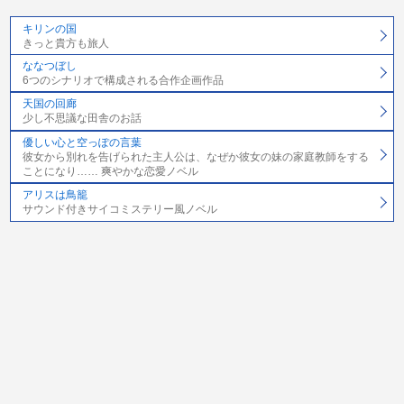
キリンの国
きっと貴方も旅人
ななつぼし
6つのシナリオで構成される合作企画作品
天国の回廊
少し不思議な田舎のお話
優しい心と空っぽの言葉
彼女から別れを告げられた主人公は、なぜか彼女の妹の家庭教師をする
ことになり…… 爽やかな恋愛ノベル
アリスは鳥籠
サウンド付きサイコミステリー風ノベル