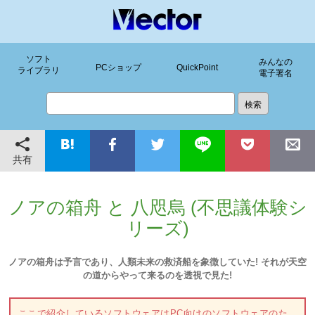
ソフト
みんなの
PCショップ
QuickPoint
ライブラリ
電子署名
共有
ノアの箱舟 と 八咫烏 (不思議体験シ
リーズ)
ノアの箱舟は予言であり、人類未来の救済船を象徴していた! それが天空
の道からやって来るのを透視で見た!
ここで紹介しているソフトウェアはPC向けのソフトウェアのた