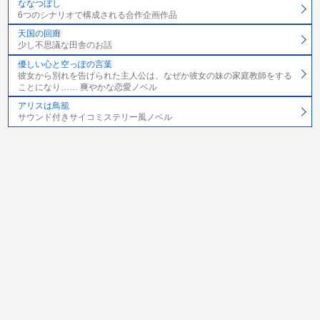
ななつぼし
6つのシナリオで構成される合作企画作品
天国の回廊
少し不思議な田舎のお話
優しい心と空っぽの言葉
彼女から別れを告げられた主人公は、なぜか彼女の妹の家庭教師をする
ことになり…… 爽やかな恋愛ノベル
アリスは鳥籠
サウンド付きサイコミステリー風ノベル