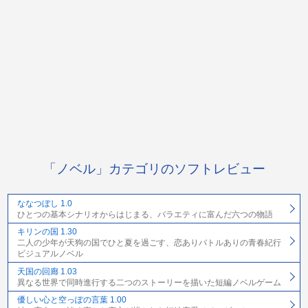
「ノベル」カテゴリのソフトレビュー
ななつぼし 1.0
ひとつの基本シナリオからはじまる、バラエティに富んだ六つの物語
キリンの国 1.30
二人の少年が天狗の国でひと夏を過ごす、恋ありバトルありの青春紀行
ビジュアルノベル
天国の回廊 1.03
異なる世界で同時進行する二つのストーリーを描いた短編ノベルゲーム
優しい心と空っぽの言葉 1.00