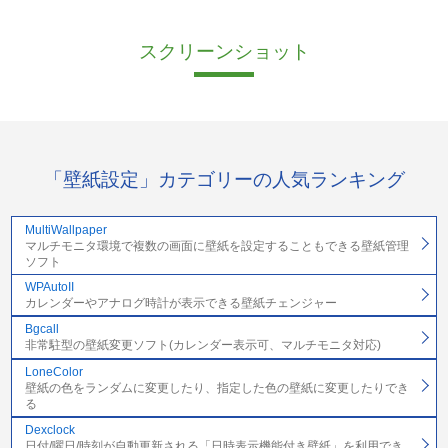
スクリーンショット
「壁紙設定」カテゴリーの人気ランキング
MultiWallpaper
マルチモニタ環境で複数の画面に壁紙を設定することもできる壁紙管理
ソフト
WPAutoII
カレンダーやアナログ時計が表示できる壁紙チェンジャー
Bgcall
非常駐型の壁紙変更ソフト(カレンダー表示可、マルチモニタ対応)
LoneColor
壁紙の色をランダムに変更したり、指定した色の壁紙に変更したりでき
る
Dexclock
日付/曜日/時刻が自動更新される「日時表示機能付き壁紙」を利用でき