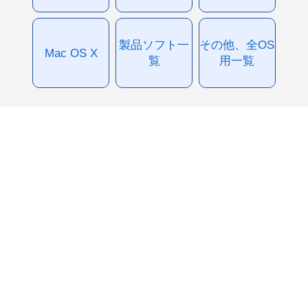
製品ソフト一
その他、全OS
Mac OS X
覧
用一覧