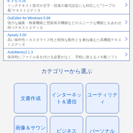
e-メモ 0.26
リッチテキスト形式や文字・段落の書式設定にも対応した“ワープロ
風”テキストエディタ
GoEditor for Windows 0.98
強力な編集・検索機能と壁紙表示機能などのユニークな機能とをあわせ
持つテキストエディタ
Apsaly 3.00
高い操作性＋カスタマイズ性と軽快な動作とを兼ね備えた高機能テキス
トエディタ
AutoMemo2 1.3
保存時にファイル名を付ける必要がなく、手軽に使えるメモ帳ソフト
カテゴリーから選ぶ
インターネッ
ユーティリテ
文書作成
ト＆通信
ィ
画像＆サウン
ビジネス
パーソナル