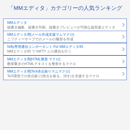
「MMエディタ」カテゴリーの人気ランキング
MMエディタ
縦書き編集、縦書き印刷、縦書きプレビューが可能な超高速エディタ
MMエディタ用[メール作成支援マムマクロ]
ニフティーサーブでのメールの雛形を作成
Nifty専用通信コンポーネント For MMエディタ95
MMエディタ95 で NIFTY との通信を行う
MMエディタ用[HTML整形 マクロ]
数珠繋ぎのHTMLテキストを整形するマクロ
MMエディタ用[TeX傍点振りマムマクロ]
TeX環境での傍点振り(傍点を振る、消す)を支援するマクロ