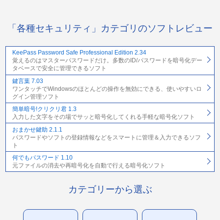
「各種セキュリティ」カテゴリのソフトレビュー
KeePass Password Safe Professional Edition 2.34
覚えるのはマスターパスワードだけ。多数のID/パスワードを暗号化デー
タベースで安全に管理できるソフト
鍵言葉 7.03
ワンタッチでWindowsのほとんどの操作を無効にできる、使いやすいロ
グイン管理ソフト
簡単暗号!クリクリ君 1.3
入力した文字をその場でサッと暗号化してくれる手軽な暗号化ソフト
おまかせ鍵助 2.1.1
パスワードやソフトの登録情報などをスマートに管理＆入力できるソフ
ト
何でもパスワード 1.10
元ファイルの消去や再暗号化を自動で行える暗号化ソフト
カテゴリーから選ぶ